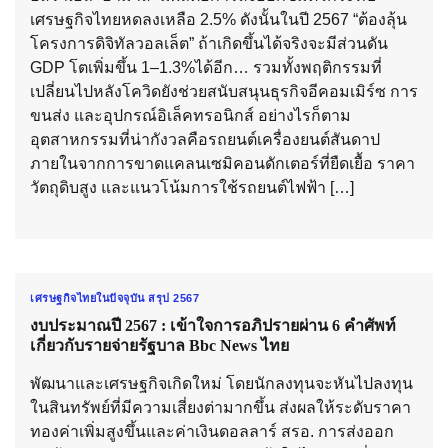
เศรษฐกิจไทยหดลงเหลือ 2.5% ดังนั้นในปี 2567 “ต้องลุ้น
โครงการดิจิทัลวอลเล็ต” ถ้าเกิดขึ้นได้จริงจะมีส่วนดัน
GDP โตเพิ่มขึ้น 1–1.3%ได้อีก… รวมทั้งพฤติกรรมที่
เปลี่ยนไปหลังโควิดยังช่วยสนับสนุนธุรกิจอีคอมเมิร์ซ การ
ขนส่ง และอุปกรณ์อิเล็คทรอนิกส์ อย่างไรก็ตาม
อุตสาหกรรมที่น่ากังวลคือรถยนต์เครื่องยนต์สันดาป
ภายในจากการขาดแคลนเซมิคอนดักเตอร์ที่ยืดเยื้อ ราคา
วัตถุดิบสูง และแนวโน้มการใช้รถยนต์ไฟฟ้า […]
เศรษฐกิจไทยในปัจจุบัน สรุป 2567
งบประมาณปี 2567 : เข้าใจการอภิปรายผ่าน 6 คำศัพท์
เกี่ยวกับรายจ่ายรัฐบาล Bbc News ไทย
พัฒนาและเศรษฐกิจเกิดใหม่ โดยนักลงทุนจะหันไปลงทุน
ในสินทรัพย์ที่มีความเสี่ยงต่ามากขึ้น ส่งผลให้ระดับราคา
ทองค่าเพิ่มสูงขึ้นและค่าเงินดอลลาร์ สรอ. การส่งออก