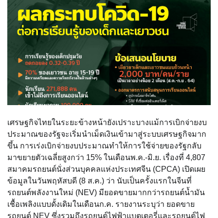
เศรษฐกิจไทยในระยะข้างหน้ายังเปราะบางแม้การเบิกจ่ายงบ
ประมาณของรัฐจะเริ่มนำเม็ดเงินเข้ามาสู่ระบบเศรษฐกิจมาก
ขึ้น การเร่งเบิกจ่ายงบประมาณทำให้การใช้จ่ายของรัฐกลับ
มาขยายตัวเฉลี่ยสูงกว่า 15% ในเดือนพ.ค.-มิ.ย. เรื่องที่ 4,807
สมาคมรถยนต์นั่งส่วนบุคคลแห่งประเทศจีน (CPCA) เปิดเผย
ข้อมูลในวันพฤหัสบดี (8 ส.ค.) ว่า นับเป็นครั้งแรกในจีนที่
รถยนต์พลังงานใหม่ (NEV) มียอดขายมากกว่ารถยนต์น้ำมัน
เชื้อเพลิงแบบดั้งเดิมในเดือนก.ค. รายงานระบุว่า ยอดขาย
รถยนต์ NEV ซึ่งรวมถึงรถยนต์ไฟฟ้าแบตเตอรี่และรถยนต์ไฟ