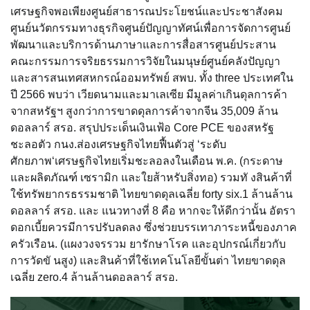
เศรษฐกิจพอเพียงศูนย์สาธารณประโยชน์และประชาสังคม
ศูนย์นวัตกรรมทางธุรกิจศูนย์ปัญญาทัศน์เพื่อการจัดการศูนย์
พัฒนาและบริการด้านภาษาและการสื่อสารศูนย์ประสาน
คณะกรรมการจริยธรรมการวิจัยในมนุษย์ศูนย์คลังปัญญา
และสารสนเทศสหกรณ์ออมทรัพย์ สพบ. ทั้ง three ประเทศใน
ปี 2566 พบว่า เวียดนามและมาเลเซีย มีมูลค่าเกินดุลการค้า
จากสหรัฐฯ สูงกว่าการขาดดุลการค้าจากจีน 35,009 ล้าน
ดอลลาร์ สรอ. สรุปประเด็นเงินเฟ้อ Core PCE ของสหรัฐ
ชะลอตัว กนง.ส่องเศรษฐกิจไทยฟื้นตัวสู่ ‘ระดับ
ศักยภาพ‘เศรษฐกิจไทยเริ่มชะลอลงในเดือน พ.ค. (กระดาษ
และผลิตภัณฑ์ เซรามิก และใยส้าหรับสิ่งทอ) รวมทั งสินค้าที่
ใช้ทรัพยากรธรรมชาติ ไทยขาดดุลเฉลี่ย forty six.1 ล้านล้าน
ดอลลาร์ สรอ. และ แนวทางที่ 8 คือ หากจะให้ดีกว่านั้น อัตรา
ดอกเบี้ยควรมีการปรับลดลง ซึ่งช่วยบรรเทาภาระหนี้ของภาค
ครัวเรือน. (แผงวงจรรวม ยารักษาโรค และอุปกรณ์เกี่ยวกับ
การวัดขั นสูง) และสินค้าที่ใช้เทคโนโลยีขั้นต่า ไทยขาดดุล
เฉลี่ย zero.4 ล้านล้านดอลลาร์ สรอ.