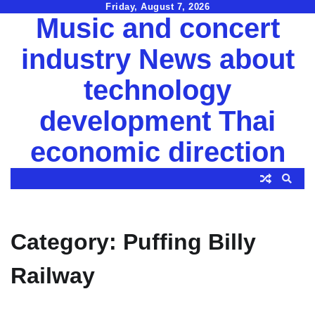
Skip
Friday, August 7, 2026
Music and concert
to
content
industry News about
technology
development Thai
economic direction
Category:
Puffing Billy
Railway