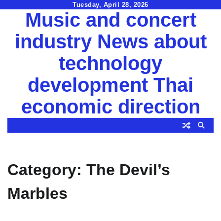
Skip
Tuesday, April 28, 2026
Music and concert
to
content
industry News about
technology
development Thai
economic direction
Category:
The Devil’s
Marbles