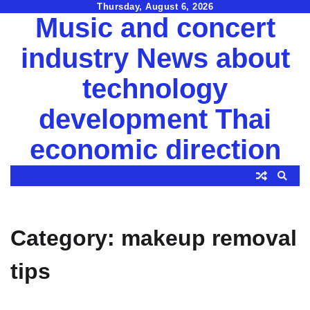
Skip
Thursday, August 6, 2026
Music and concert
to
content
industry News about
technology
development Thai
economic direction
Category:
makeup removal
tips