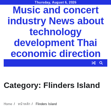
Skip
Thursday, August 6, 2026
Music and concert
to
content
industry News about
technology
development Thai
economic direction
Category:
Flinders Island
Home
หน้าหลัก
Flinders Island