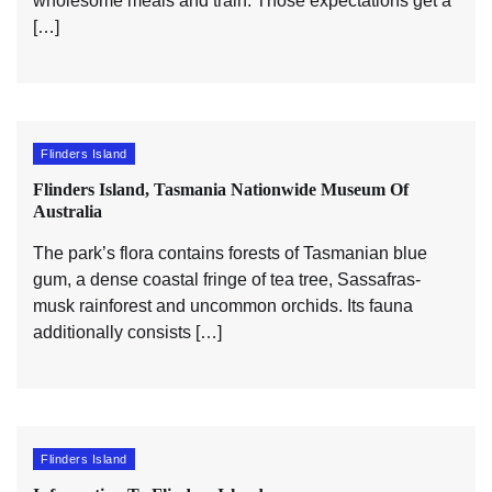
wholesome meals and train. Those expectations get a
[…]
Flinders Island
Flinders Island, Tasmania Nationwide Museum Of
Australia
The park’s flora contains forests of Tasmanian blue
gum, a dense coastal fringe of tea tree, Sassafras-
musk rainforest and uncommon orchids. Its fauna
additionally consists […]
Flinders Island