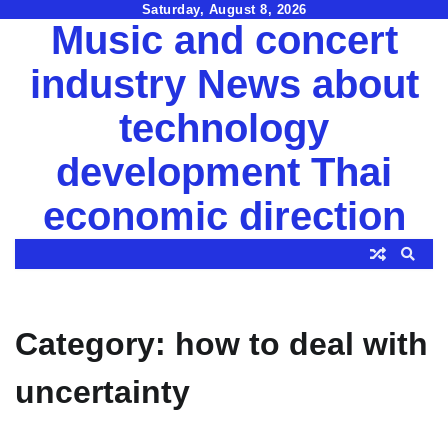
Skip
Saturday, August 8, 2026
Music and concert
to
content
industry News about
technology
development Thai
economic direction
Category:
how to deal with
uncertainty