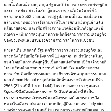
นายโมฮัมเหม็ด เบญจาบูน รัฐมนตรีว่าการกระทรวงเศรษฐกิจ
และการคลัง กล่าวในสภาผู้แทนราษฎรเมื่อวันจันทร์ที่ 1
กรกฎาคม 2562 ว่าแผนการปฏิรูปภาษีมีเป้าหมายเพื่อเสริม
สร้างบทบาทของการจัดเก็บภาษีในการจัดหาเงินทุนสำหรับ
นโยบายสังคม และเพื่อสร้างสภาพแวดล้อมที่น่าดึงดูดและมี
คุณค่า – เพิ่มการลงทุนด้านการผลิตซึ่งสามารถรวมเศรษฐกิจ
ของประเทศและปรับปรุงความสามารถในการแข่งขัน
นางนาเดีย เฟตตาห์ รัฐมนตรีว่าการกระทรวงเศรษฐกิจและ
การคลัง ได้รับเมื่อวันอังคารที่ 11 ตุลาคม ณ สำนักงานใหญ่
กรม โดยมี แกรนด์ดยุกผู้สืบเชื้อสายแห่งลักเซมเบิร์ก เจ้าชายกิ
โยม พร้อมด้วย ฯพณฯ ฟรานซ์ ฟาโยต์ รัฐมนตรีกระทรวง
ความร่วมมือเพื่อการพัฒนา และกิจการด้านมนุษยธรรม และ
นาย Atman Haloui กงสุลกิตติมศักดิ์ของราชรัฐลักเซมเบิร์ก
2565 (21 รอบีที่ 1 ฮ.ศ. 1444) ในระหว่างการประชุมคณะ
รัฐมนตรีซึ่งมีสมเด็จพระราชาธิบดีโมฮัมเหม็ดที่ 6 เป็น
ประธาน ขอพระเจ้าทรงช่วยเหลือพระองค์ ณ พระราชวัง
หลวงในเมืองราบัต และตามบทบัญญัติของมาตรา forty nine
ของรัฐธรรมนูญ รัฐมนตรีว่าการกระทรวงเศรษฐกิจและการ