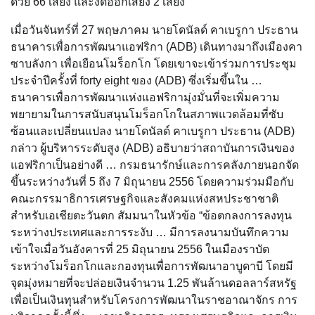
ด้วย 66 เสียง และงดออกเสียง 2 เสียง
เมื่อวันจันทร์ที่ 27 พฤษภาคม นายโดนัลด์ คาเบรูกา ประธาน
ธนาคารเพื่อการพัฒนาแอฟริกา (ADB) เดินทางมาถึงเมืองคา
ซาบลังกา เพื่อเยือนโมร็อกโก โดยเขาจะเข้าร่วมการประชุม
ประจำปีครั้งที่ forty eight ของ (ADB) ซึ่งเริ่มขึ้นใน …
ธนาคารเพื่อการพัฒนาแห่งแอฟริกามุ่งมั่นที่จะเพิ่มความ
พยายามในการสนับสนุนโมร็อกโกในสภาพแวดล้อมที่ซับ
ซ้อนและเปลี่ยนแปลง นายโดนัลด์ คาเบรูกา ประธาน (ADB)
กล่าว ผู้บริหารระดับสูง (ADB) อธิบายว่าสถาบันการเงินของ
แอฟริกาเป็นอย่างดี … กรมธนารักษ์และการคลังภายนอกจัด
ขึ้นระหว่างวันที่ 5 ถึง 7 มิถุนายน 2556 โดยความร่วมมือกับ
คณะกรรมาธิการเศรษฐกิจและสังคมแห่งสหประชาชาติ
สำหรับเอเชียตะวันตก สัมมนาในหัวข้อ “ข้อตกลงการลงทุน
ระหว่างประเทศและการระงับ … มีการลงนามบันทึกความ
เข้าใจเมื่อวันอังคารที่ 25 มิถุนายน 2556 ในเมืองราบัต
ระหว่างโมร็อกโกและกองทุนเพื่อการพัฒนาอาบูดาบี โดยมี
จุดมุ่งหมายที่จะปล่อยเงินจำนวน 1.25 พันล้านดอลลาร์สหรัฐ
เพื่อเป็นเงินทุนสำหรับโครงการพัฒนาในราชอาณาจักร การ