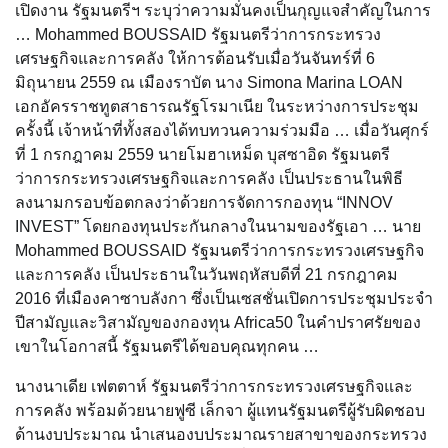
เปิดงาน รัฐมนตรีฯ ระบุว่าความมั่นคงเป็นกุญแจสำคัญในการ
… Mohammed BOUSSAID รัฐมนตรีว่าการกระทรวง
เศรษฐกิจและการคลัง ให้การต้อนรับเมื่อวันจันทร์ที่ 6
มิถุนายน 2559 ณ เมืองราบัต นาง Simona Marina LOAN
เอกอัครราชทูตสาธารณรัฐโรมาเนีย ​ในระหว่างการประชุม
ครั้งนี้ เจ้าหน้าที่ทั้งสองได้ทบทวนความร่วมมือ … เมื่อวันศุกร์
ที่ 1 กรกฎาคม 2559 นายโมฮาเหม็ด บุสซาอิด รัฐมนตรี
ว่าการกระทรวงเศรษฐกิจและการคลัง เป็นประธานในพิธี
ลงนามกรอบข้อตกลงว่าด้วยการจัดการกองทุน “INNOV
INVEST” โดยกองทุนประกันกลางในนามของรัฐเอา … นาย
Mohammed BOUSSAID รัฐมนตรีว่าการกระทรวงเศรษฐกิจ
และการคลัง เป็นประธานในวันพฤหัสบดีที่ 21 กรกฎาคม
2016 ที่เมืองคาซาบลังกา ซึ่งเป็นเซสชั่นเปิดการประชุมประจำ
ปีสามัญและวิสามัญของกองทุน Africa50 ในคำปราศรัยของ
เขาในโอกาสนี้ รัฐมนตรีได้ขอบคุณทุกคน …
นางนาเดีย เฟตตาห์ รัฐมนตรีว่าการกระทรวงเศรษฐกิจและ
การคลัง พร้อมด้วยนายฟูซี เล็กจา ผู้แทนรัฐมนตรีผู้รับผิดชอบ
ด้านงบประมาณ นำเสนองบประมาณรายสาขาของกระทรวง