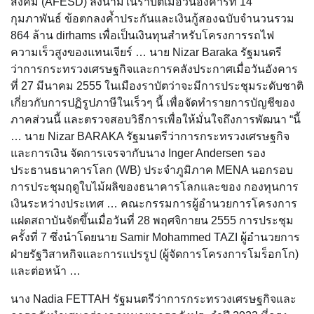
สังคม (AFESD) ลงนามในราบัตเมื่อวันอังคารที่ 14
กุมภาพันธ์ ข้อตกลงค้ำประกันและเงินกู้สองฉบับจำนวนรวม
864 ล้าน dirhams เพื่อเป็นเงินทุนสำหรับโครงการรถไฟ
ความเร็วสูงของแทนเจียร์ … นาย Nizar Baraka รัฐมนตรี
ว่าการกระทรวงเศรษฐกิจและการคลังประกาศเมื่อวันอังคาร
ที่ 27 มีนาคม 2555 ในเมืองราบัตว่าจะมีการประชุมระดับชาติ
เกี่ยวกับการปฏิรูปภาษีในเร็วๆ นี้ เพื่อจัดทำรายการบัญชีของ
ภาคส่วนนี้ และตรวจสอบวิธีการเพื่อให้มั่นใจถึงการพัฒนา “นี้
… นาย Nizar BARAKA รัฐมนตรีว่าการกระทรวงเศรษฐกิจ
และการเงิน จัดการเจรจากับนาง Inger Andersen รอง
ประธานธนาคารโลก (WB) ประจำภูมิภาค MENA นอกรอบ
การประชุมฤดูใบไม้ผลิของธนาคารโลกและของ กองทุนการ
เงินระหว่างประเทศ … คณะกรรมการผู้อำนวยการโครงการ
แฝดสถาบันจัดขึ้นเมื่อวันที่ 28 พฤศจิกายน 2555 การประชุม
ครั้งที่ 7 ซึ่งนำโดยนาย Samir Mohammed TAZI ผู้อำนวยการ
ฝ่ายรัฐวิสาหกิจและการแปรรูป (ผู้จัดการโครงการโมร็อกโก)
และต่อหน้า …
นาง Nadia FETTAH รัฐมนตรีว่าการกระทรวงเศรษฐกิจและ