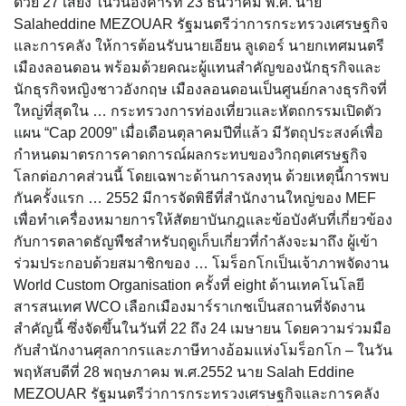
ด้วย 27 เสียง ในวันอังคารที่ 23 ธันวาคม พ.ศ. นาย
Salaheddine MEZOUAR รัฐมนตรีว่าการกระทรวงเศรษฐกิจ
และการคลัง ให้การต้อนรับนายเอียน ลูเดอร์ นายกเทศมนตรี
เมืองลอนดอน พร้อมด้วยคณะผู้แทนสำคัญของนักธุรกิจและ
นักธุรกิจหญิงชาวอังกฤษ เมืองลอนดอนเป็นศูนย์กลางธุรกิจที่
ใหญ่ที่สุดใน … กระทรวงการท่องเที่ยวและหัตถกรรมเปิดตัว
แผน “Cap 2009” เมื่อเดือนตุลาคมปีที่แล้ว มีวัตถุประสงค์เพื่อ
กำหนดมาตรการคาดการณ์ผลกระทบของวิกฤตเศรษฐกิจ
โลกต่อภาคส่วนนี้ โดยเฉพาะด้านการลงทุน ด้วยเหตุนี้การพบ
กันครั้งแรก … 2552 มีการจัดพิธีที่สำนักงานใหญ่ของ MEF
เพื่อทำเครื่องหมายการให้สัตยาบันกฎและข้อบังคับที่เกี่ยวข้อง
กับการตลาดธัญพืชสำหรับฤดูเก็บเกี่ยวที่กำลังจะมาถึง ผู้เข้า
ร่วมประกอบด้วยสมาชิกของ … โมร็อกโกเป็นเจ้าภาพจัดงาน
World Custom Organisation ครั้งที่ eight ด้านเทคโนโลยี
สารสนเทศ WCO เลือกเมืองมาร์ราเกชเป็นสถานที่จัดงาน
สำคัญนี้ ซึ่งจัดขึ้นในวันที่ 22 ถึง 24 เมษายน โดยความร่วมมือ
กับสำนักงานศุลกากรและภาษีทางอ้อมแห่งโมร็อกโก – ในวัน
พฤหัสบดีที่ 28 พฤษภาคม พ.ศ.2552 นาย Salah Eddine
MEZOUAR รัฐมนตรีว่าการกระทรวงเศรษฐกิจและการคลัง