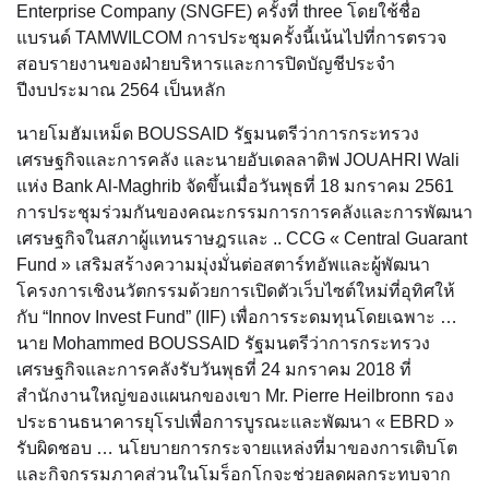
Enterprise Company (SNGFE) ครั้งที่ three โดยใช้ชื่อ
แบรนด์ TAMWILCOM การประชุมครั้งนี้เน้นไปที่การตรวจ
สอบรายงานของฝ่ายบริหารและการปิดบัญชีประจำ
ปีงบประมาณ 2564 เป็นหลัก
นายโมฮัมเหม็ด BOUSSAID รัฐมนตรีว่าการกระทรวง
เศรษฐกิจและการคลัง และนายอับเดลลาติฟ JOUAHRI Wali
แห่ง Bank Al-Maghrib จัดขึ้นเมื่อวันพุธที่ 18 มกราคม 2561
การประชุมร่วมกันของคณะกรรมการการคลังและการพัฒนา
เศรษฐกิจในสภาผู้แทนราษฎรและ .. CCG « Central Guarant
Fund » เสริมสร้างความมุ่งมั่นต่อสตาร์ทอัพและผู้พัฒนา
โครงการเชิงนวัตกรรมด้วยการเปิดตัวเว็บไซต์ใหม่ที่อุทิศให้
กับ “Innov Invest Fund” (IIF) เพื่อการระดมทุนโดยเฉพาะ …
นาย Mohammed BOUSSAID รัฐมนตรีว่าการกระทรวง
เศรษฐกิจและการคลังรับวันพุธที่ 24 มกราคม 2018 ที่
สำนักงานใหญ่ของแผนกของเขา Mr. Pierre Heilbronn รอง
ประธานธนาคารยุโรปเพื่อการบูรณะและพัฒนา « EBRD »
รับผิดชอบ … นโยบายการกระจายแหล่งที่มาของการเติบโต
และกิจกรรมภาคส่วนในโมร็อกโกจะช่วยลดผลกระทบจาก