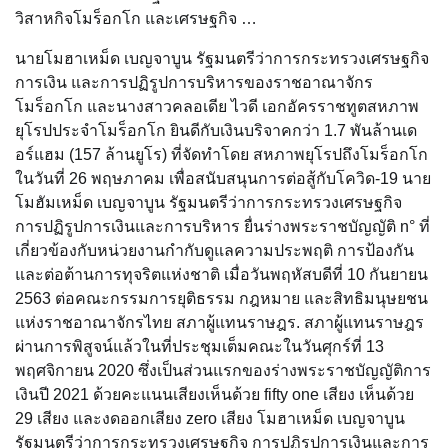
วิสาหกิจโมร็อกโก และเศรษฐกิจ …
นายโมฮาเหม็ด เบญจาบูน รัฐมนตรีว่าการกระทรวงเศรษฐกิจ
การเงิน และการปฏิรูปการบริหารของราชอาณาจักร
โมร็อกโก และนางสาวคลอเดีย ไวดี เอกอัครราชทูตสหภาพ
ยุโรปประจำโมร็อกโก ยินดีกับเงินบริจาคกว่า 1.7 พันล้านเด
อร์แฮม (157 ล้านยูโร) ที่จัดทำโดย สหภาพยุโรปถึงโมร็อกโก
ในวันที่ 26 พฤษภาคม เพื่อสนับสนุนการต่อสู้กับโควิด-19 นาย
โมฮัมเหม็ด เบญจาบูน รัฐมนตรีว่าการกระทรวงเศรษฐกิจ
การปฏิรูปการเงินและการบริหาร ยื่นร่างพระราชบัญญัติ n° ที่
เกี่ยวข้องกับหน่วยงานกำกับดูแลความประพฤติ การป้องกัน
และต่อต้านการทุจริตแห่งชาติ เมื่อวันพฤหัสบดีที่ 10 กันยายน
2563 ต่อคณะกรรมการยุติธรรม กฎหมาย และสิทธิมนุษยชน
แห่งราชอาณาจักรไทย สภาผู้แทนราษฎร. สภาผู้แทนราษฎร
ผ่านการพิสูจน์แล้วในที่ประชุมเต็มคณะในวันศุกร์ที่ 13
พฤศจิกายน 2020 ซึ่งเป็นส่วนแรกของร่างพระราชบัญญัติการ
เงินปี 2021 ด้วยคะแนนเสียงเห็นด้วย fifty one เสียง เห็นด้วย
29 เสียง และงดออกเสียง zero เสียง โมฮาเหม็ด เบญจาบูน
รัฐมนตรีว่าการกระทรวงเศรษฐกิจ การปฏิรูปการเงินและการ