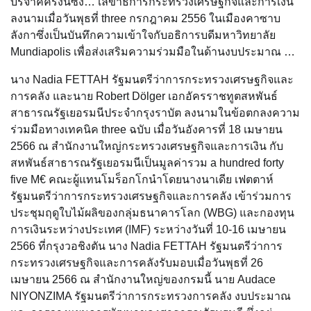
บริจาคครั้งนี้ซึ่ง… เลขาธิการกระทรวงเศรษฐกิจและการเงิน
ลงนามเมื่อวันพุธที่ three กรกฎาคม 2556 ในเมืองคาซาบ
ลังกาซึ่งเป็นบันทึกความเข้าใจกับอธิการบดีมหาวิทยาลัย
Mundiapolis เพื่อส่งเสริมความร่วมมือในด้านงบประมาณ …
นาง Nadia FETTAH รัฐมนตรีว่าการกระทรวงเศรษฐกิจและ
การคลัง และนาย Robert Dölger เอกอัครราชทูตสหพันธ์
สาธารณรัฐเยอรมนีประจำกรุงราบัต ลงนามในข้อตกลงความ
ร่วมมือทางเทคนิค three ฉบับ เมื่อวันอังคารที่ 18 เมษายน
2566 ณ สำนักงานใหญ่กระทรวงเศรษฐกิจและการเงิน กับ
สหพันธ์สาธารณรัฐเยอรมนีเป็นมูลค่ารวม a hundred forty
five M€ คณะผู้แทนโมร็อกโกนำโดยนางนาเดีย เฟตตาห์
รัฐมนตรีว่าการกระทรวงเศรษฐกิจและการคลัง เข้าร่วมการ
ประชุมฤดูใบไม้ผลิของกลุ่มธนาคารโลก (WBG) และกองทุน
การเงินระหว่างประเทศ (IMF) ระหว่างวันที่ 10-16 เมษายน
2566 ที่กรุงวอชิงตัน นาง Nadia FETTAH รัฐมนตรีว่าการ
กระทรวงเศรษฐกิจและการคลังรับมอบเมื่อวันพุธที่ 26
เมษายน 2566 ณ สำนักงานใหญ่ของกรมนี้ นาย Audace
NIYONZIMA รัฐมนตรีว่าการกระทรวงการคลัง งบประมาณ