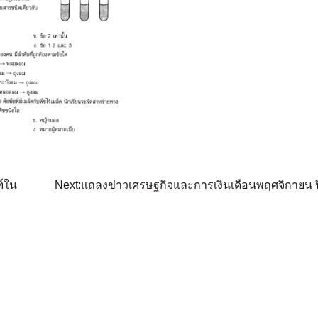
ฑ์ใน
Next:
แถลงข่าวเศรษฐกิจและการเงินเดือนพฤศจิกายน ป