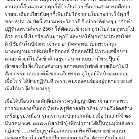
งานคุกกี้อื่นนอกจากคุกกี้ที่จำเป็นด้วย ซึ่งท่านสามารถศึกษา
รายละเอียดเกี่ยวกับคุกกี้เพิ่มเติมได้จาก นโยบายการใช้คุกกี้
ของ ธปท. ณ บัดนี้ สนามพระวิภาวดี จึงนำองค์ต่างๆ มาจัดทำ
ปฏิทินเทรนด์พระ 2567 ให้ตัดแปะข้างฝา ดูวันไปด้วย ดูพระไป
ด้วย ตามที่เรียกร้องกันมาทุกปี และขอให้ทุกท่านประสบโชค
ดี มีชัยกันในปีมังกร เจ้าค่ะ อามิตตพุทธ. เป็นพระสกุล
นางพญาหมวดพิมพ์เล็กอีกองค์ ที่ตลอดปีนี้ มีกระแสซื้อขาย
คล่อง ด้วยมีใบสั่งเข้าคิวอยู่ทุกสนาม แบบว่ามีพระปุ๊บ มี
เจ้าของปั๊บ ยิ่งเป็นองค์งามๆ สภาพเพอร์เฟกต์ สวยเดิมๆไม่มี
ศัลยกรรม แบบองค์นี้ ของ เสี่ยพรรค คูวิบูลย์ศิลป์ ยอมปล่อย
เมื่อไหร่ ได้ย้ายกุฏิทันที เพราะคนจองคนจ้องอยู่หลายราย แต่
เพิ่งได้มา จึงยังหวงอยู่.
เมื่อได้เลื่อนสมณศักดิ์เป็นพระครูสัญญาบัตร เจ้าอาวาสพระ
อารามหลวงชั้นเอก ที่พระครูพิศาลจริยาภิรม ท่านจึงจัดสร้าง
เหรียญรูปเหมือน รุ่นแรก และปลุกเสกเดี่ยว เมื่อวันเสาร์ที่ ๒๐
มีนาคม พ.ศ. ๒๕๕๓ (เสาร์ห้า) เพื่อนำรายได้เป็นทุนมุงหลังคา
กุฏิสงฆ์ …..เหรียญรุ่นนี้ออกแบบแม่พิมพ์โดยนายช่างเกษม
มงคลเจริญ เป็นเหรียญปั๊ม ทรงกลมรูปไข่ ด้านหน้าเป็นรูป