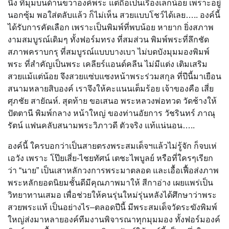
นึง ที่มุมบนด้านขวาองค์พระ แต่ถือเป็นเรื่องเล็กน้อย เพราะอยู่
นอกซุ้ม พอใส่ตลับแล้ว ก็ไม่เห็น สวยแบบโชว์ได้เลย….. องค์นี้
ได้รับการคัดเลือก เพราะเป็นพิมพ์ที่พบน้อย หายาก ยิ่งสภาพ
งามสมบูรณ์เดิมๆ ทั้งฟอร์มทรง ที่สมส่วน พิมพ์พระที่ลึกชัด
สภาพคราบกรุ ที่สมบูรณ์แบบบางเบา ไม่บดบังมุมมองพิมพ์
พระ ที่สำคัญเป็นพระ เคลียร์แอนด์คลีน ไม่มีแต่ง เติมเสริม
สวยแม้แต่น้อย จึงสวยแซ่บแซงหน้าพระร่วมสกุล ที่ปีนี้มาเยือน
สนามหลายสิบองค์ เราจึงให้คะแนนเต็มร้อย เจ้าของคือ เสี่ย
ศุภชัย สายัณห์. สุดท้าย ขอเสนอ พระหลวงพ่อทวด วัดช้างให้
ปัตตานี พิมพ์กลาง หน้าใหญ่ ของท่านอัยการ วัชรินทร์ ภาณุ
รัตน์ แฟนคลับสนามพระวิภาวดี ตัวจริง แท้แน่นอน…..
องค์นี้ ใครบอกว่าเป็นสายตรงพระสมเด็จฯแล้วไม่รู้จัก ก็จบเห่
เอวัง เพราะ โป๊ยเสี่ย-ไชยทัศน์ เตชะไพบูลย์ หรือที่ใครๆเรียก
ว่า “นาย” เป็นเสาหลักวงการพระมาตลอด และเอื้อเฟื้อส่งภาพ
พระหลักยอดนิยมชั้นดีมีคุณภาพมาให้ สีกาอ่าง เผยแพร่เป็น
วิทยาทานเสมอ เพื่อช่วยให้คนรุ่นใหม่รุ่นหลังได้ศึกษาว่าพระ
สวยพระแท้ เป็นอย่างไร–ตลอดปีนี้ มีพระสมเด็จวัดระฆังพิมพ์
ใหญ่ส่งมาหลายองค์ทีมงานพิจารณาทุกมุมมอง ทั้งฟอร์มองค์