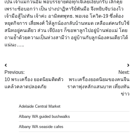
เป็น เจ้าแม่กวนอิม พอบรรยายต่อทุกเจ๊เลยเงียบกริบ เลิกคุย
เพราะซ้อบอกว่า เป็น ปางปาฏิหาริย์พันมือ จึงหยิบจับว่องไว
เจ้ามือสู้ไม่ทัน เจ้าค่ะ อามิตตพุทธ. พอเจอ โควิด-19 ซึ่งต้อง
หยุดกิจการ เสี่ยพงศ์ ให้ลูกน้องกลับบ้านหมด เหลือแต่คนรับใช้
สนิทอยู่คนเดียว ส่วน เจ๊บังอร ก็ขอพาลูกไปอยู่บ้านพ่อแม่ โดย
ถามย้ำด้วยความเป็นห่วงสามีว่า อยู่บ้านกับลูกน้องคนเดียวได้
แน่นะ…..
Post
Previous:
Next:
navigation
10 พระเครื่อง ยอดนิยมติดตัว
พระเครื่องยอดนิยมของคนจีน
แคล้วคลาดปลอดภัย
ราคาพุ่งหลักแสนบาท เที่ยงทัน
ข่าว
Adelaide Central Market
Albany WA guided bushwalks
Albany WA seaside cafes