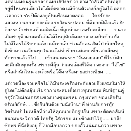
แต่ที่ไม่มีคนรู้นอกจากเมีย เจ๊บังอร ว่า สามี “กลัวผี” เป็นที่สุด
อยู่ที่ไหนคนเดียวไม่ได้เด็ดขาด แม้บ้านตัวเองก็อยู่ไม่ได้ ตลอด
เวลากว่า ๔๐ ปีต้องอยู่เป็นเพื่อนมาตลอด….. ใครรักจะ
แสวงหา นอกจากจะต้อง ระวังพระปลอม ที่มีมากฝีมือแล้ว ยัง
ต้องระวัง พระแท้ แต่ผิดเนื้อ ที่ถูกนำมา ลงรักเคลือบ….. ขนาด
เกิดพายุฟ้าผ่าลมพัดต้นไม้ใหญ่หักล้มลงกลางวงกินข้าว ยัง
ไม่มีใครได้รับบาดเจ็บ แม้เท่าเล็บข่วนสักคน สัตว์ป่าน้อยใหญ่
มีเข้ามาวนเวียนทุกวัน แต่ไม่ทำร้าย แค่แยกเขี้ยวส่งเสียงขู่
ทักทายแล้วก็ไป ….. เข้าสนามพระฯ “วันหวยออก” ทีไร ก็มัก
จะคึกคักทุกครั้ง เพราะมีลุ้น ว่าเลขเด็ดที่ได้มา จะจาก “ไอ้ไข่”
หรือสำนักไหน จะเต็งหรือโต๊ด หรือตายอย่างเขียด …..
แต่งวดนี้จะรวยหรือไม่ ก็มีพระเครื่องระดับสวยถึงแชมป์มาให้
ดูโดยไม่ต้องลุ้น เริ่มจาก พระสมเด็จบางขุนพรหม พิมพ์ฐานคู่
กรุวัดใหม่อมตรส แขวงบางขุนพรหม กรุงเทพฯ ของ เสี่ยรัน
ศรัณย์ยักษ์….. ซึ่งยืนยันด้วย “ผนังบ้าน” ที่ ท่านอัยการกุ๊ก-
วัชรินทร์ ไม่เหลือที่ว่างให้คุณนายติดรูปอื่น เพราะตัดคอลัมน์
สนามพระวิภาวดี ไทยรัฐ ใส่กรอบ แปะข้างฝาไว้ดู….. มาถึง
ซ้อพร ที่นั่งฟังอยู่ ก็โบกมือบอกว่า ของอั๊วแน่นอนกว่า เพราะ