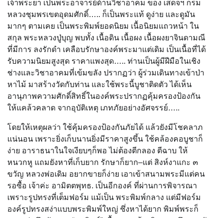
เจ้าพระยา เป็นพระอาจารย์ด้านวิชาอาคม ของ เสด็จฯ กรม
หลวงชุมพรเขตอุดมศักดิ์….. ก็เป็นพระแท้ ดูง่าย และดูมัน
มากๆ ตามเคย เป็นพระพิมพ์ยอดนิยม เนื้อนิยมแถวหน้า ใน
สกุล พระหลวงปู่บุญ พบทั้ง เนื้อดิน เนื้อผง เนื้อผงยาจินดามณี
ที่มีการ ลงรักดำ เคลือบรักษาองค์พระมาแต่เดิม เป็นเนื้อที่ได้
รับความนิยมสูงสุด ราคาแพงสุด….. ท่านเป็นผู้มีฝีมือในเชิง
ช่างและวิชาอาคมที่เข้มขลัง ปรากฏว่า ผู้ร่วมเดินทางเข้าป่า
หาไม้ มาสร้างวัดกับท่าน และใช้พระนี้บูชาติดตัว ได้เห็น
อานุภาพความศักดิ์สิทธิ์ในองค์พระปรากฏคุ้มครองป้องกัน
ให้แคล้วคลาด จากอุบัติเหตุ เภทภัยอย่างอัศจรรย์…..
โดยให้เหตุผลว่า ใช้คุ้มครองป้องกันภัยได้ แล้วยังมีโชคลาภ
แน่นอน เพราะยิ่งเก็บนานยิ่งมีราคาสูงขึ้น ใช้คล้องคอบูชาก็
ง่าย อาราธนาในใจเงียบๆก็พอ ไม่ต้องตีกลอง ตีฉาบ ให้
หนวกหู แถมยังหาที่เก็บยาก รักษาก็ยาก–แต่ สิงห์งาแกะ ๓
ขวัญ หลวงพ่อเดิม อยากขายก็ง่าย เอาเข้าสนามพระมีแต่คน
รอซื้อ เจ้าค่ะ อามิตตพุทธ. เป็นอีกองค์ ที่ผ่านการพิจารณา
เพราะรูปทรงที่เต็มฟอร์ม แม้เป็น พระพิมพ์กลาง แต่มีฟอร์ม
องค์รูปทรงสง่าแบบพระพิมพ์ใหญ่ ซึ่งหาได้ยาก พิมพ์พระก็