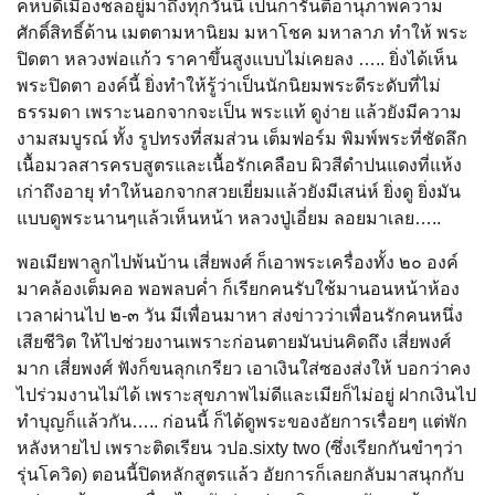
คหบดีเมืองชลอยู่มาถึงทุกวันนี้ เป็นการันตีอานุภาพความ
ศักดิ์สิทธิ์ด้าน เมตตามหานิยม มหาโชค มหาลาภ ทำให้ พระ
ปิดตา หลวงพ่อแก้ว ราคาขึ้นสูงแบบไม่เคยลง ….. ยิ่งได้เห็น
พระปิดตา องค์นี้ ยิ่งทำให้รู้ว่าเป็นนักนิยมพระดีระดับที่ไม่
ธรรมดา เพราะนอกจากจะเป็น พระแท้ ดูง่าย แล้วยังมีความ
งามสมบูรณ์ ทั้ง รูปทรงที่สมส่วน เต็มฟอร์ม พิมพ์พระที่ชัดลึก
เนื้อมวลสารครบสูตรและเนื้อรักเคลือบ ผิวสีดำปนแดงที่แห้ง
เก่าถึงอายุ ทำให้นอกจากสวยเยี่ยมแล้วยังมีเสน่ห์ ยิ่งดู ยิ่งมัน
แบบดูพระนานๆแล้วเห็นหน้า หลวงปู่เอี่ยม ลอยมาเลย…..
พอเมียพาลูกไปพ้นบ้าน เสี่ยพงศ์ ก็เอาพระเครื่องทั้ง ๒๐ องค์
มาคล้องเต็มคอ พอพลบค่ำ ก็เรียกคนรับใช้มานอนหน้าห้อง
เวลาผ่านไป ๒-๓ วัน มีเพื่อนมาหา ส่งข่าวว่าเพื่อนรักคนหนึ่ง
เสียชีวิต ให้ไปช่วยงานเพราะก่อนตายมันบ่นคิดถึง เสี่ยพงศ์
มาก เสี่ยพงศ์ ฟังก็ขนลุกเกรียว เอาเงินใส่ซองส่งให้ บอกว่าคง
ไปร่วมงานไม่ได้ เพราะสุขภาพไม่ดีและเมียก็ไม่อยู่ ฝากเงินไป
ทำบุญก็แล้วกัน….. ก่อนนี้ ก็ได้ดูพระของอัยการเรื่อยๆ แต่พัก
หลังหายไป เพราะติดเรียน วปอ.sixty two (ซึ่งเรียกกันขำๆว่า
รุ่นโควิด) ตอนนี้ปิดหลักสูตรแล้ว อัยการก็เลยกลับมาสนุกกับ