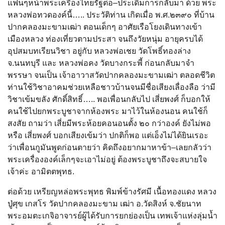
แฟนๆหน้าพระเครื่องไทยรัฐต่อ–ประเดิมการกลับมา ด้วย พระ
หลวงพ่อทวดองค์นี้….. ประวัติท่าน เกิดเมื่อ พ.ศ.๒๓๙๐ ที่บ้าน
ปากคลองมะขามเฒ่า ตอนเด็กๆ อาศัยเรือโยงเดินทางเข้า
เมืองหลวง ท่องเที่ยวตามประสา จนถึงวัยหนุ่ม อายุครบได้
อุปสมบทเรียนวิชา อยู่กับ หลวงพ่อเชย วัดโพธิ์ทองล่าง
จ.นนทบุรี และ หลวงพ่อคง วัดบางกระพี้ ก่อนกลับมาจำ
พรรษา จนเป็น เจ้าอาวาสวัดปากคลองมะขามเฒ่า ตลอดชีวิต
ท่านใช้วิชาอาคมช่วยเหลือชาวบ้านจนมีชื่อเสียงเลื่องลือ ว่ามี
วิชาเข้มขลัง ศักดิ์สิทธิ์….. พอเพื่อนกลับไป เสี่ยพงศ์ ก็บอกให้
คนใช้ไปยกพระบูชาจากห้องพระ มาไว้ในห้องนอน คนใช้ก็
สงสัย ถามว่า เสี่ยมีพระห้อยคอนอนตั้ง ๒๐ กว่าองค์ ยังไม่พอ
หรือ เสี่ยพงศ์ บอกเสียงเข้มว่า ปกติก็พอ แต่เอ็งไม่ได้ยินเรอะ
ว่าเพื่อนกูมันพูดก่อนตายว่า คิดถึงอยากมาหาข้า–เลยกลัวว่า
พระเครื่ององค์เล็กๆจะเอาไม่อยู่ ต้องพระบูชาถึงจะสบายใจ
เจ้าค่ะ อามิตตพุทธ.
ต่อด้วย เหรียญหล่อพระพุทธ พิมพ์ข้างรัศมี เนื้อทองแดง หลวง
ปู่ศุข เกสโร วัดปากคลองมะขาม เฒ่า อ.วัดสิงห์ จ.ชัยนาท
พระอมตะเกจิอาจารย์ผู้ได้รับการยกย่องเป็น เทพเจ้าแห่งลุ่มน้ำ