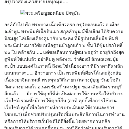
สรุปว่าส่องแล้วสบายใจทุกมุม….
องค์ถัดไป คือ พระบาง เนื้อเขียวครก กรุวัดดอนแก้ว อ.เมือง
จ.ลำพูน พระพิมพ์เนื้อดินเผา สกุลลำพูน มีชื่อเสียง ได้รับความ
นิยมสูง ไล่เลียงเคียงคู่มากับ พระคง ที่มีรูปทรงเล็บมือ พิมพ์
พระนั่งปางมารวิชัยเหนือฐานบัวลูกแก้ว ๒ ชั้น ใต้ซุ้มปรกโพธิ์
๒๐ ใบ คล้ายกัน….. แต่ขอเตือนท่านผู้ชม พอดูว่า อายุรักถึงยุค
ดูพิมพ์ใช่แน่แล้ว อย่าลืมดู หลังพระ ว่าต้องมี ลักษณะตะปุ่ม
ตะปํ่า แบบองค์ในภาพนี้ ถึงจะใช่ เนื้อผงยาฯ ที่มีราคาถึง หลัก
แสนกลางๆ….. อีกรายการ เป็น พระพิมพ์เศียรโล้นสะดุ้งกลับ
เนื้อผงยาจินดามณี พระพุทธวิถีนายก (หลวงปู่บุญ ขันธโชติ)
วัดกลางบางแก้ว อ.นครชัยศรี นครปฐม ของ เสี่ยสถิต ราชบุรี
อีกแล้ว….. มีการใช้คุกกี้ที่จำเป็นต่อการใช้งานหรือให้บริการ
เว็บไซต์ รวมทั้งมีการใช้คุกกี้อื่น (อาทิ คุกกี้เพื่อการใช้งาน
เว็บไซต์ คุกกี้เพื่อวิเคราะห์การประเมินผลใช้งานและการ
โฆษณา) เพื่อช่วยปรับปรุงหรือเพิ่มประสิทธิภาพในการทำงาน
หรือการให้บริการเว็บไซต์ได้ดียิ่งขึ้น โดยหากท่านคลิก
“ยอมรับการใช้งานคุกกี้ทุกประเภท” ถือว่าท่านยอมรับการใช้