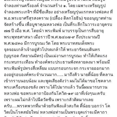
จำลองท่านครึ่งองค์ จำนวนสร้าง ๑. โดย เฉพาะเหรียญรูป
จำลองพระเกจิฯ ที่มีชื่อเสียง อย่างเหรียญรุ่นแรกหลวงพ่อคง ที่
พ.อ.พระยาศรีสุรสงคราม (เปลื้อง ดิลกโยธิน) ขออนุญาตท่าน
จัดสร้างขึ้น เพื่อบูชาคุณหลวงพ่อ เป็นที่ระลึกในวาระอายุครบ
๗๗ ปี เมื่อ พ.ศ. โดยนำ พระพิมพ์ มาบรรจุเป็นการสืบอายุ
พระพุทธศาสนา เมื่อราวปี พ.ศ.๒๔๐๗-๙ ถึงประมาณปี
พ.ศ.๒๔๓๐ มีการบูรณะวัด โดย พระบาทสมเด็จพระ
จุลจอมเกล้าเจ้าอยู่หัวโปรดเกล้าให้ พระยารัตนบดินทร
(บุญรอด กัลยาณมิตร) เป็นแม่งานการบูรณะ ทำให้เกิดแรง
กระทบกระเทือน ทำองค์พระประธานพังทลายลงมา พร้อมมี
พระพิมพ์รูปทรงสี่เหลี่ยม แบบกรอบกระจก กระจายออกมาก
องอยู่รอบองค์พระจำนวนมาก….. มาถึงคิว นายตี๋น้อย ที่คลาน
เข้ากราบนอบน้อม และพูดเสียงดังว่า ผมไม่ได้มาขอโชคลาภ
พระเครื่องของขลัง เพราะได้ไปมากแล้ว วันนี้ผมมารบกวน
หลวงพ่อ ขอพระคาถาป้องกันโควิด-๑๙ เอาที่เจ๋งๆนะครับ
เพราะผมไม่กล้าไปฉีดวัคซีน เพราะกลัวติดมากเลย
ครับ….พรรคพวกที่มาด้วยกันฟังแล้วสะกิด ตี๋น้อย บอกว่า โค
วิดเป็นโรคสมัยใหม่ หลวงพ่อท่านเป็นพระยุคเก่าจะมีคาถา