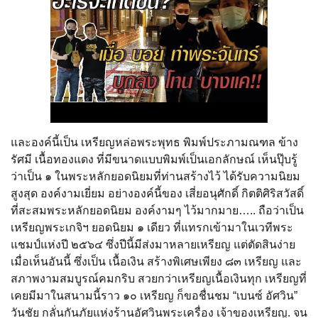
และองค์นี้เป็น เหรียญหล่อพระพุทธ พิมพ์ประภามณฑล ข้าง
รัศมี เนื้อทองแดง ที่มีขนาดแบบพิมพ์เป็นเอกลักษณ์ เห็นปุ๊บรู้
ว่าเป็น ๑ ในพระหลักยอดนิยมที่ท่านสร้างไว้ ได้รับความนิยม
สูงสุด องค์งามเยี่ยม อย่างองค์นี้ของ เสี่ยอนุศักดิ์ กิตติศิริสวัสดิ์
ที่สะสมพระหลักยอดนิยม องค์งามๆ ไว้มากมาย….. ถือว่าเป็น
เหรียญพระเกจิฯ ยอดนิยม ๑ เดียว ที่แทรกเข้ามาในเวทีพระ
แชมป์แห่งปี ๒๕๖๔ ซึ่งปีนี้มีส่งมาหลายเหรียญ แต่ตัดสินง่าย
เมื่อเห็นอันนี้ ซึ่งเป็น เนื้อเงิน สร้างพิเศษเพียง ๘๓ เหรียญ และ
สภาพงามสมบูรณ์คมกริบ สวยกว่าเหรียญเนื้อเงินทุก เหรียญที่
เคยมีมาในสนามนี้ราว ๑๐ เหรียญ ก็ขอชื่นชม “เบนซ์ อัศวิน”
วันชัย กลั่นกันภัยแห่งร้านอัศวินพระเครื่อง เจ้าของเหรียญ. จน