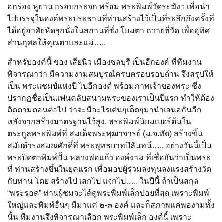
อกร่อง หูยาน กรอบกระจก พร้อม พระพิมพ์วัดระฆังฯ เพื่อนำ
ไปบรรจุในองค์พระประธานที่ท่านสร้างไว้เป็นที่ระลึกถึงครั้งที่
ได้อยู่อาศัยหัดลุกนั่งในสถานที่ซึ่ง โยมตา ถวายที่วัด เพื่ออุทิศ
ส่วนกุศลให้คุณตาและแม่…..
สำหรับองค์นี้ ของ เสี่ยนิว เมืองชลบุรี เป็นอีกองค์ ที่ทีมงาน
พิจารณาว่า มีความงามสมบูรณ์ครบครอบรอบด้าน จึงสรุปให้
เป็น พระแชมป์แห่งปี ไปอีกองค์ พร้อมภาพเจ้าของพระ ซึ่ง
ปรากฏชื่อเป็นแฟนคลับสนามพระของเราเป็นปีแรก ทำให้ต้อง
ติดตามตอนต่อไป ว่าจะมีอะไรเด่นๆเด็ดๆมานำเสนอกันอีก
หลังจากสร้างมาตรฐานไว้สูง. พระพิมพ์นิยมเบอร์ต้นใน
ตระกูลพระพิมพ์ที่ สมเด็จพระพุฒาจารย์ (ม.จ.ทัต) สร้างขึ้น
สมัยดำรงสมณศักดิ์ที่ พระพุทธบาทปิลันทน์….. อย่างวันนี้เป็น
พระปิดตาพิมพ์ปั้น หลวงพ่อแก้ว องค์งาม ที่เชื่อกันว่าเป็นพระ
ที่ ท่านสร้างขึ้นในยุคแรก เพื่อมอบผู้ร่วมลงทุนลงแรงสร้างวัด
กับท่าน โดย สร้างไป เสกไป แจกไป….. ในปีนี้ ถ้าเป็นสกุล
“พระรอด” ท่านผู้ชมจะได้ดูพระพิมพ์เล็กบ่อยที่สุด เพราะพิมพ์
ใหญ่และพิมพ์อื่นๆ มีมาแค่ ๒-๓ องค์ และก็สภาพแค่พองามทั้ง
นั้น ทีมงานจึงพิจารณาเลือก พระพิมพ์เล็ก องค์นี้ เพราะ