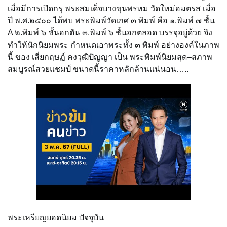
เมื่อมีการเปิดกรุ พระสมเด็จบางขุนพรหม วัดใหม่อมตรส เมื่อ
ปี พ.ศ.๒๕๐๐ ได้พบ พระพิมพ์วัดเกศ ๓ พิมพ์ คือ ๑.พิมพ์ ๗ ชั้น
A ๒.พิมพ์ ๖ ชั้นอกตัน ๓.พิมพ์ ๖ ชั้นอกตลอด บรรจุอยู่ด้วย จึง
ทำให้นักนิยมพระ กำหนดเอาพระทั้ง ๓ พิมพ์ อย่างองค์ในภาพ
นี้ ของ เสี่ยกฤษฏ์ คงวุฒิปัญญา เป็น พระพิมพ์นิยมสุด–สภาพ
สมบูรณ์สวยแชมป์ ขนาดนี้ราคาหลักล้านแน่นอน…..
พระเหรียญยอดนิยม ปัจจุบัน