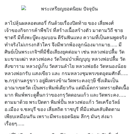
ลาไปลุ้นผลลอตเตอรี่ กันด้วยเรื่องปิดท้าย ของ เสี่ยพงศ์
เจ้าของกิจการค้าพืชไร่ ที่สร้างเนื้อสร้างตัว มาตามวิถี ชาย
ชาตรี มีทั้งพะบู๊ตะลุมบอน ตีรันฟันแทง ความที่เป็นคนพูดจริง
ทำจริงไม่เกรงกลัวใคร จึงมีพวกพ้องลูกน้องมากมาย….. มี
ศิษย์เป็นพระเกจิฯที่มีชื่อเสียงยุคต่อมา เช่น หลวงพ่อปลื้ม วัด
มะขามเฒ่า หลวงพ่อคง วัดใหม่บำเพ็ญบุญ หลวงพ่อปลื้ม วัด
สังฆาราม หลวงปู่เก็บ วัดสวนลำไย หลวงพ่อยัง วัดหนองน้อย
หลวงพ่อกรับ แสงเขียว และ กรมหลวงชุมพรเขตอุดมศักดิ์…..
๒.กรุย่านครูขาว อยู่ฝั่งตรงข้ามวัดพระคงฤๅษี ซึ่งเดิมเป็น
อาณาเขตวัด เป็นพระพิมพ์เดียวกัน แต่มีเม็ดกรวดทรายติดเนื้อ
มาก พิมพ์พระดูตื้นกว่าของกรุวัดดอนแก้ว และวัดพระคง…..
ตามมาด้วย พระปิดตา พิมพ์ปั้น หลวงพ่อแก้ว วัดเครือวัลย์
อ.เมือง จ.ชลบุรี ของ เสี่ยสถิต ราชบุรี ที่มีแฟนคลับติดตาม
เพียบเหมือนกัน เพราะมีพระยอดนิยม ลึกๆ มันๆ ส่งมา
เรื่อยๆ…..