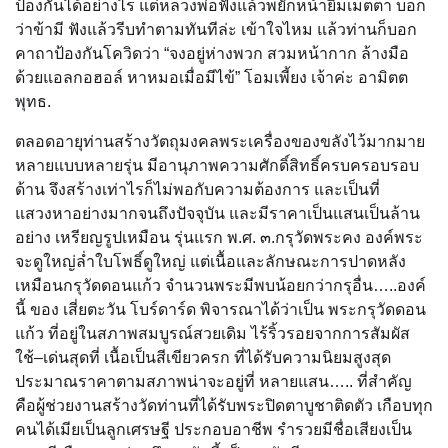
ป้องกันได้อย่างไร แต่หลวงพ่อฟังแล้วพยักหน้ายิ้มเมตตา บอก
ว่าข้ามี ฟังแล้วรีบทำตามทันทีล่ะ เข้าใจไหม แล้วท่านก็บอก
คาถาป้องกันโควิดว่า “จงอยู่ห่างพวก สวมหน้ากาก ล้างมือ
ด้วยแอลกอฮอล์ หาหมอเมื่อมีไข้” โอมเพี้ยง เจ้าค่ะ อามิตต
พุทธ.
ตลอดอายุท่านสร้างวัตถุมงคลพระเครื่องของขลังไว้มากมาย
หลายแบบหลายรุ่น มีอานุภาพความศักดิ์สิทธิ์ครบครอบรอบ
ด้าน จึงสร้างเท่าไรก็ไม่พอกับความต้องการ และเป็นที่
แสวงหาอย่างมากจนถึงปัจจุบัน และมีราคาเป็นแสนเป็นล้าน
อย่าง เหรียญรูปเหมือน รุ่นแรก พ.ศ. ๓.กรุวัดพระคง องค์พระ
จะดูใหญ่ล่ำใบโพธิ์ดูใหญ่ แต่เนื้อและลักษณะการปาดหลัง
เหมือนกรุวัดดอนแก้ว จำนวนพระมีพบน้อยกว่ากรุอื่น…..องค์
นี้ ของ เสี่ยตะวัน โบร์ดาร์ด พิจารณาได้ว่าเป็น พระกรุวัดดอน
แก้ว ที่อยู่ในสภาพสมบูรณ์สวยเดิม ไร้ริ้วรอยจากการสัมผัส
ใช้–เด่นสุดที่ เนื้อเป็นสีเขียวครก ที่ได้รับความนิยมสูงสุด
ประมาณราคาตามสภาพน่าจะอยู่ที่ หลายแสน….. ที่สำคัญ
คือผู้ช่วยงานสร้างวัดท่านที่ได้รับพระปิดตาบูชาติดตัว เกือบทุก
คนได้เมียเป็นลูกเศรษฐี ประกอบอาชีพ รำรวยมีชื่อเสียงเป็น