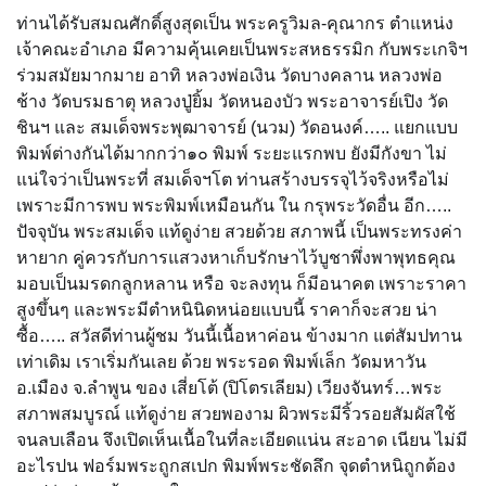
ท่านได้รับสมณศักดิ์สูงสุดเป็น พระครูวิมล-คุณากร ตำแหน่ง
เจ้าคณะอำเภอ มีความคุ้นเคยเป็นพระสหธรรมิก กับพระเกจิฯ
ร่วมสมัยมากมาย อาทิ หลวงพ่อเงิน วัดบางคลาน หลวงพ่อ
ช้าง วัดบรมธาตุ หลวงปู่ยิ้ม วัดหนองบัว พระอาจารย์เปิง วัด
ชินฯ และ สมเด็จพระพุฒาจารย์ (นวม) วัดอนงค์….. แยกแบบ
พิมพ์ต่างกันได้มากกว่า๑๐ พิมพ์ ระยะแรกพบ ยังมีกังขา ไม่
แน่ใจว่าเป็นพระที่ สมเด็จฯโต ท่านสร้างบรรจุไว้จริงหรือไม่
เพราะมีการพบ พระพิมพ์เหมือนกัน ใน กรุพระวัดอื่น อีก…..
ปัจจุบัน พระสมเด็จ แท้ดูง่าย สวยด้วย สภาพนี้ เป็นพระทรงค่า
หายาก คู่ควรกับการแสวงหาเก็บรักษาไว้บูชาพึ่งพาพุทธคุณ
มอบเป็นมรดกลูกหลาน หรือ จะลงทุน ก็มีอนาคต เพราะราคา
สูงขึ้นๆ และพระมีตำหนินิดหน่อยแบบนี้ ราคาก็จะสวย น่า
ซื้อ….. สวัสดีท่านผู้ชม วันนี้เนื้อหาค่อน ข้างมาก แต่สัมปทาน
เท่าเดิม เราเริ่มกันเลย ด้วย พระรอด พิมพ์เล็ก วัดมหาวัน
อ.เมือง จ.ลำพูน ของ เสี่ยโต้ (ปิโตรเลียม) เวียงจันทร์…พระ
สภาพสมบูรณ์ แท้ดูง่าย สวยพองาม ผิวพระมีริ้วรอยสัมผัสใช้
จนลบเลือน จึงเปิดเห็นเนื้อในที่ละเอียดแน่น สะอาด เนียน ไม่มี
อะไรปน ฟอร์มพระถูกสเปก พิมพ์พระชัดลึก จุดตำหนิถูกต้อง