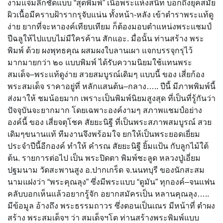
งามแจ่มลึกชัดแบบ “สุดพิมพ์” เนื้อพระแห้งสนิท บอกถึงยุคสมัย
ผิวเนื้อมีคราบฝ้ารากรุจับแน่น ทั้งหน้า-หลัง เข้าตำราพระแท้ดู
ง่าย ยากที่จะหาองค์เทียบเทียม ก็ต้องมอบตำแหน่งพระแชมป์
ปีฉลูให้ไปแบบไม่มีใครค้าน สักแอะ. มื่อนั้น ท่านสร้าง พระ
พิมพ์ ด้วย ผงพุทธคุณ ผสมผงใบลานเผา แจกบรรจุกรุไว้
มากมายกว่า ๒๐ แบบพิมพ์ ได้รับความนิยมใช้แทนพระ
สมเด็จ–พระแท้ดูง่าย สวยสมบูรณ์เดิมๆ แบบนี้ ของ เสี่ยก้อง
พระสมเด็จ ราคาอยู่ที่ หลักแสนต้น–กลาง….. ปีนี้ มีภาพพิมพ์นี้
ส่งมาให้ ชมน้อยมาก เพราะเป็นพิมพ์นิยมสูงสุด ที่เป็นที่รู้กันว่า
ปัจจุบันจะยากมาก โดยเฉพาะองค์งามๆ สภาพแชมป์อย่าง
องค์นี้ ของ เสี่ยจตุโชค สัยยะนิฐี ที่เป็นพระสภาพสมบูรณ์ สวย
เดิมๆขนานแท้ ทีมงานจึงพร้อมใจ ยกให้เป็นพระยอดเยี่ยม
ประจำปีนี้อีกองค์ ทำให้ คำรณ สัยยะนิฐี ยิ้มแป้น กับลูกไม้ใต้
ต้น. รายการต่อไป เป็น พระปิดตา พิมพ์ชะลูด หลวงปู่เอี่ยม
ปฐมนาม วัดสะพานสูง อ.ปากเกร็ด จ.นนทบุรี ของนักสะสม
นามแฝงว่า “พระคุณลุง” ซึ่งมีพระแบบ “ดูมัน” ทุกองค์–จนแฟน
คลับบอกเห็นแล้วอยากรู้จัก อยากสมัครเป็น หลานคุณลุง…..
มีข้อมูล อ้างถึง พระธรรมถาวร ซึ่งตอนเป็นเณร มีหน้าที่ ตำผง
สร้าง พระสมเด็จฯ ว่า สมเด็จฯโต ท่านสร้างพระพิมพ์แบบ