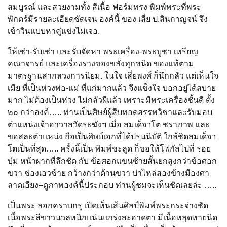
สมบูรณ์ และสวยงามทั้ง สีเนื้อ ฟอร์มทรง พิมพ์พระที่พระ
พักตร์มีรายละเอียดชัดเจน องค์นี้ ของ เสี่ย ป.สินกาญจน์ จึง
เข้าวินแบบหาคู่แข่งไม่เจอ.
ให้เช่า-รับเช่า และรับจัดหา พระเครื่อง-พระบูชา เหรียญ
คณาจารย์ และเครื่องรางของขลังทุกชนิด ของแท้ตาม
มาตรฐานสากลวงการนิยม. ในใจ เสี่ยพงศ์ ก็นึกกลัว แต่เห็นใจ
เมีย ที่เป็นห่วงพ่อ-แม่ ที่แก่มากแล้ว จึงแข็งใจ บอกอยู่ได้สบาย
มาก ไม่ต้องเป็นห่วง ไม่กลัวผีแล้ว เพราะมีพระเครื่องชั้นดี ตั้ง
๒๐ กว่าองค์….. ท่านเป็นศิษย์ผู้สืบทอดสรรพวิชาและรับมอบ
ตำแหน่งเจ้าอาวาสวัดระฆังฯ เมื่อ สมเด็จฯโต ชราภาพ และ
ขอสละตำแหน่ง ถือเป็นศิษย์เอกที่ได้ปรนนิบัติ ใกล้ชิดสมเด็จฯ
โตเป็นที่สุด….. ครั้งนี้เป็น พิมพ์ชะลูด ก็ขอให้โฟกัสไปที่ รอย
บุ๋ม หน้าผากที่ลึกชัด กับ ข้อศอกแขนซ้ายสั้นยกสูงกว่าข้อศอก
ขวา ช่องเอวซ้าย กว้างกว่าด้านขวา บ่าไหล่สองข้างมีองศา
ลาดเอียง–ดูภาพองค์นี้ประกอบ ท่านผู้ชมจะเห็นชัดเลยล่ะ …..
เป็นพระ ลอกคราบกรุ เปิดเห็นเส้นศิลป์พิมพ์พระกระจ่างชัด
เนื้อพระสีขาวนวลหนึกแน่นแกร่งสะอาดตา มีเนื้อหลุดหายนิด