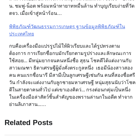
น. ชมพู่-น็อต พร้อมหน้าทายาทหมื่นล้าน ทำบุญเรียบง่ายที่วัด
ตจว. เมื่อเข้าสู่หน้าร้อน…
พิพิธภัณฑ์วัฒนธรรมการเกษตร ฐานข้อมูลพิพิธภัณฑ์ใน
ประเทศไทย
กบคือเครื่องมือแปรรูปไม้ให้ผิวเรียบและได้รูปทรงตาม
ต้องการ การเรียกชื่อกบมักเรียกตามรูปร่างและลักษณะการ
ใช้สอย... มีหนุ่มยากจนคนหนึ่งชื่อ สุธน โชคดีได้แต่งงานกับ
สาวมณฑา ธิดาเศรษฐีผู้มั่งคั่งตระกูลหนึ่ง เธอมีน้องสาวสอง
คน คนแรกชื่อนารี มีสามีเป็นลูกเศรษฐีเช่นกัน คนที่สองชื่อศรี
วัน กำลังจะแต่งงานกับลูกชายมหาเศรษฐี หนุ่มสุธนนับว่าโชค
ดีในสายตาคนทั่วไป แต่เขาเองคิดว่... กรงต่อนกคุ่มเป็นหนึ่ง
ในเครื่องมือล่าสัตว์ชิ้นสำคัญของพรานล่านกในอดีต ทำจาก
ย่านลิเภาสาน...…
Related Posts