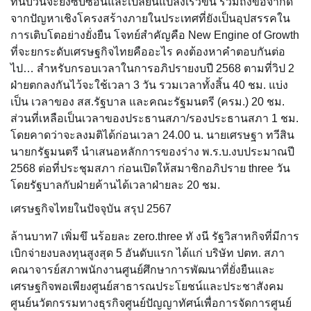
ที่นับวันจะยิ่งซับซ้อนและเปลี่ยนแปลงเร็วขึ้น รวมถึงข้อจำกัด
จากปัญหาเชิงโครงสร้างภายในประเทศที่ยังเป็นอุปสรรคใน
การเติบโตอย่างยั่งยืน โจทย์สำคัญคือ New Engine of Growth
ที่จะยกระดับเศรษฐกิจไทยคืออะไร คงต้องหาคำตอบกันต่อ
ไป… สำหรับกรอบเวลาในการอภิปรายงบปี 2568 ตามที่วิป 2
ฝ่ายตกลงกันไว้จะใช้เวลา 3 วัน รวมเวลาทั้งสิ้น 40 ชม. แบ่ง
เป็น เวลาของ สส.รัฐบาล และคณะรัฐมนตรี (ครม.) 20 ชม.
ส่วนที่เหลือเป็นเวลาของประธานสภา/รองประธานสภา 1 ชม.
โดยคาดว่าจะลงมติได้ก่อนเวลา 24.00 น. นายเศรษฐา ทวีสิน
นายกรัฐมนตรี นำเสนอหลักการของร่าง พ.ร.บ.งบประมาณปี
2568 ต่อที่ประชุมสภา ก่อนเปิดให้สมาชิกอภิปราย three วัน
โดยรัฐบาลกับฝ่ายค้านได้เวลาฝ่ายละ 20 ชม.
เศรษฐกิจไทยในปัจจุบัน สรุป 2567
ล้านบาท7 เพิ่มขึ นร้อยละ zero.three ทั งนี รัฐวิสาหกิจที่มีการ
เบิกจ่ายงบลงทุนสูงสุด 5 อันดับแรก ได้แก่ บริษัท ปตท. สภา
คณาจารย์สภาพนักงานศูนย์ศึกษาการพัฒนาที่ยั่งยืนและ
เศรษฐกิจพอเพียงศูนย์สาธารณประโยชน์และประชาสังคม
ศูนย์นวัตกรรมทางธุรกิจศูนย์ปัญญาทัศน์เพื่อการจัดการศูนย์