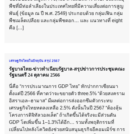
พืชที่มีท่อลำเลียงในประเทศไทยที่มีความเสี่ยงต่อการสูญ
พันธุ์ (ข้อมูล ณ ปี พ.ศ. 2549) ประกอบด้วย กลุ่มเฟิน กลุ่ม
พืชเมล็ดเปลือย และกลุ่มพืชดอก… และ แนวทางที่ eight
คือ […]
เศรษฐกิจไทยในปัจจุบัน สรุป 2567
รัฐบาลไทย-ข่าวทำเนียบรัฐบาล-สรุปข่าวการประชุมคณะ
รัฐมนตรี 24 ตุลาคม 2566
นี่คือ “การประมาณการ GDP ไทย” หักปากกาเซียนมา
ตั้งแต่ปี 2566 ที่คาดว่าจะขยายตัว three.5% “ด้วยสงคราม
อิสราเอล–ฮามาส” มีผลต่อการส่งออกซึมตัวกระทบ
เศรษฐกิจไทยหดลงเหลือ 2.5% ดังนั้นในปี 2567 “ต้องลุ้น
โครงการดิจิทัลวอลเล็ต” ถ้าเกิดขึ้นได้จริงจะมีส่วนดัน
GDP โตเพิ่มขึ้น 1–1.3%ได้อีก… รวมทั้งพฤติกรรมที่
เปลี่ยนไปหลังโควิดยังช่วยสนับสนุนธุรกิจอีคอมเมิร์ซ การ