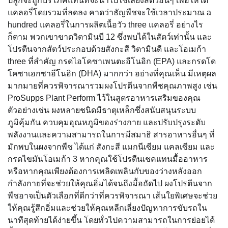
ปลูกจะถูกบริโภคแทนที่จะนำไปใช้เลี้ยงสัตว์อื่นๆ เพื่อให้ได้
แคลอรี่โดยรวมที่ลดลง คาดว่าธัญพืชจะใช้เวลาประมาณ a
hundred แคลอรี่ในการผลิตเนื้อวัว three แคลอรี่ อย่างไร
ก็ตาม พวกเขาขาดวิตามินบี 12 ซึ่งพบได้ในสัตว์เท่านั้น และ
โปรตีนจากสัตว์ประกอบด้วยสังกะสี วิตามินดี และโอเมก้า
three ที่สำคัญ กรดไอโคซาเพนตะอีโนอิก (EPA) และกรดโด
โคซาเฮกซาอีโนอิก (DHA) มากกว่า อย่างที่คุณเห็น มีเหตุผล
มากมายที่ควรพิจารณารวมผงโปรตีนจากพืชคุณภาพสูง เช่น
ProSupps Plant Perform ไว้ในสูตรอาหารเสริมของคุณ
ตัวอย่างเช่น ผงหลายชนิดมีธาตุเหล็กซึ่งสนับสนุนระบบ
ภูมิคุ้มกัน ควบคุมอุณหภูมิของร่างกาย และปรับปรุงระดับ
พลังงานและความสามารถในการมีสมาธิ สารอาหารอื่นๆ ที่
มักพบในผงจากพืช ได้แก่ สังกะสี แมกนีเซียม แคลเซียม และ
กรดไขมันโอเมก้า 3 หากคุณใช้โปรตีนเชคแทนมื้ออาหาร
หรือหากคุณเพียงต้องการเพลิดเพลินกับของว่างหลังออก
กำลังกายที่จะช่วยให้คุณอิ่มได้จนถึงมื้อถัดไป ผงโปรตีนจาก
พืชอาจเป็นตัวเลือกที่ดีกว่าที่ควรพิจารณา เส้นใยพิเศษจะช่วย
ให้คุณรู้สึกอิ่มและช่วยให้คุณหลีกเลี่ยงปัญหาการขับรถใน
นาทีสุดท้ายได้ง่ายขึ้น โดยทั่วไปความสามารถในการย่อยได้