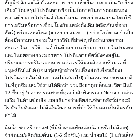
ธัญพืช ผัก ผลไม้ ถั่วและอาหารจากพืชอื่นๆ กลายเป็น “เครื่อง
เคียง” โดยสรุป โปรตีนจากพืชเป็นโอกาสในการตอบสนอง
ความต้องการโปรตีนทั่วโลกในอนาคตอย่างแน่นอน โดยใช้
การเสริมหรือการเชื่อมโยงกับแหล่งดั้งเดิม (ผลิตภัณฑ์จาก
สัตว์) หรือแหล่งใหม่ (สาหร่าย แมลง…) อย่างไรก็ตาม จำเป็น
ต้องมีความพยายามในการวิจัยที่สำคัญเพื่ออำนวยความ
สะดวกในการใช้งานทั้งในด้านการเตรียมการภายในประเทศ
และในอุตสาหกรรมอาหาร โปรตีนจากสัตว์ยังคงอยู่ใน
ปริมาณการบริโภคอาหาร แต่ควรให้ผลผลิตจากชีวมวลที่
มนุษย์กินไม่ได้ (เช่น ทุ่งหญ้าสำหรับเลี้ยงสัตว์เคี้ยวเอื้อง)
โปรตีนจากสัตว์มักจะ (แต่ไม่เสมอไป) เป็นแหล่งของกรดอะมิ
โนที่ดูดซึมและใช้งานได้ดีกว่า รวมถึงธาตุเหล็กและวิตามินบี
12 ขึ้นอยู่กับอาหารเฉพาะที่คุณกำลังพิจารณา Nielsen กล่าว
เสริม ในด้านข้อเสีย เธออธิบายว่าผลิตภัณฑ์จากสัตว์มักจะมี
ไขมันอิ่มตัวและไม่มีเส้นใยอาหารที่ทำให้อิ่มและเป็นมิตรกับ
ลำไส้
ดื่มน้ำ ชา หรือกาแฟ (ที่มีน้ำตาลเพียงเล็กน้อยหรือไม่มีเลย)
จำกัดนม/ผลิตภัณฑ์นม (1-2 มื้อ/วัน) และน้ำผลไม้ (1 แก้วเล็ก/