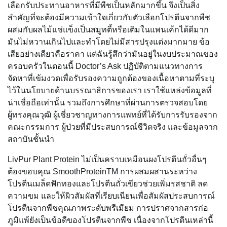
เลือกรับประทานอาหารที่มีพืชเป็นหลักมากขึ้น จึงเป็นสิ่ง
สำคัญที่จะต้องมีความเข้าใจเกี่ยวกับตัวเลือกโปรตีนจากพืช
ผสมกับผลไม้แช่แข็งเป็นสมูทตี้หรือเติมในแพนเค้กได้ดีมาก
มันไม่หวานเกินไปและทำโดยไม่มีสารปรุงแต่งมากมาย ข้อ
เสียอย่างเดียวคือราคา แต่ฉันรู้สึกว่ามันอยู่ในงบประมาณของ
ครอบครัวในตอนนี้ Doctor’s Ask ปฏิบัติตามแนวทางการ
จัดหาที่เข้มงวดเพื่อรับรองความถูกต้องของเนื้อหาตามที่ระบุ
ไว้ในนโยบายด้านบรรณาธิการของเรา เราใช้แหล่งข้อมูลที่
น่าเชื่อถือเท่านั้น รวมถึงการศึกษาที่ผ่านการตรวจสอบโดย
ผู้ทรงคุณวุฒิ ผู้เชี่ยวชาญทางการแพทย์ที่ได้รับการรับรองจาก
คณะกรรมการ ผู้ป่วยที่มีประสบการณ์ชีวิตจริง และข้อมูลจาก
สถาบันชั้นนำ
LivPur Plant Protein ไม่เป็นคราบเหมือนผงโปรตีนถั่วอื่นๆ
ต้องขอบคุณ SmoothProteinTM การผสมผสานระหว่าง
โปรตีนเมล็ดฟักทองและโปรตีนถั่วเขียวช่วยเพิ่มรสชาติ ลด
ความขม และให้ผิวสัมผัสที่เรียบเนียนเพื่อสัมผัสประสบการณ์
โปรตีนจากพืชคุณภาพระดับพรีเมียม การปราศจากสารก่อ
ภูมิแพ้ยังเป็นข้อดีของโปรตีนจากพืช เนื่องจากโปรตีนเหล่านี้