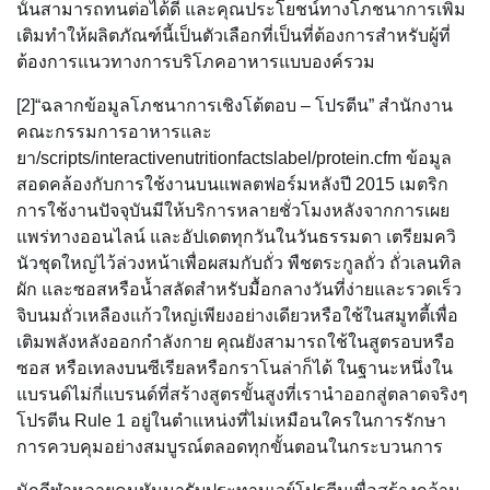
นั้นสามารถทนต่อได้ดี และคุณประโยชน์ทางโภชนาการเพิ่ม
เติมทำให้ผลิตภัณฑ์นี้เป็นตัวเลือกที่เป็นที่ต้องการสำหรับผู้ที่
ต้องการแนวทางการบริโภคอาหารแบบองค์รวม
[2]“ฉลากข้อมูลโภชนาการเชิงโต้ตอบ – โปรตีน” สำนักงาน
คณะกรรมการอาหารและ
ยา/scripts/interactivenutritionfactslabel/protein.cfm ข้อมูล
สอดคล้องกับการใช้งานบนแพลตฟอร์มหลังปี 2015 เมตริก
การใช้งานปัจจุบันมีให้บริการหลายชั่วโมงหลังจากการเผย
แพร่ทางออนไลน์ และอัปเดตทุกวันในวันธรรมดา เตรียมควิ
นัวชุดใหญ่ไว้ล่วงหน้าเพื่อผสมกับถั่ว พืชตระกูลถั่ว ถั่วเลนทิล
ผัก และซอสหรือน้ำสลัดสำหรับมื้อกลางวันที่ง่ายและรวดเร็ว
จิบนมถั่วเหลืองแก้วใหญ่เพียงอย่างเดียวหรือใช้ในสมูทตี้เพื่อ
เติมพลังหลังออกกำลังกาย คุณยังสามารถใช้ในสูตรอบหรือ
ซอส หรือเทลงบนซีเรียลหรือกราโนล่าก็ได้ ในฐานะหนึ่งใน
แบรนด์ไม่กี่แบรนด์ที่สร้างสูตรขั้นสูงที่เรานำออกสู่ตลาดจริงๆ
โปรตีน Rule 1 อยู่ในตำแหน่งที่ไม่เหมือนใครในการรักษา
การควบคุมอย่างสมบูรณ์ตลอดทุกขั้นตอนในกระบวนการ