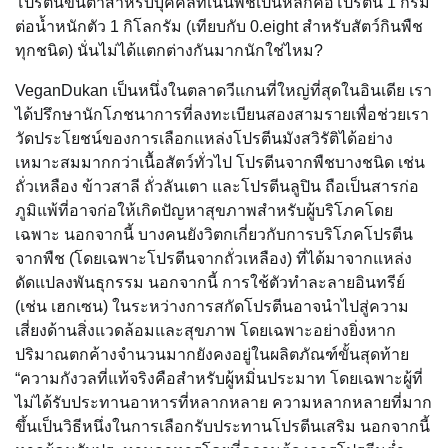
โปรตีนขั้นต่ำสำหรับบุคคลที่เน้นพืชเป็นหลักคือโปรตีน 1 กรัม
ต่อน้ำหนักตัว 1 กิโลกรัม (เทียบกับ 0.eight สำหรับสัตว์กินพืช
ทุกชนิด) นั่นไม่ได้แตกต่างกันมากนักใช่ไหม?
VeganDukan เป็นหนึ่งในตลาดวีแกนที่ใหญ่ที่สุดในอินเดีย เรา
ได้ปรึกษานักโภชนาการที่ลงทะเบียนสองสามรายเพื่อช่วยเรา
วัดประโยชน์ของการเลือกแหล่งโปรตีนมังสวิรัติได้อย่าง
เหมาะสมมากกว่าเนื้อสัตว์ทั่วไป โปรตีนจากพืชบางชนิด เช่น
ถั่วเหลือง ข้าวสาลี ถั่วลันเตา และโปรตีนลูปิน ถือเป็นสารก่อ
ภูมิแพ้ที่อาจก่อให้เกิดปัญหาสุขภาพสำหรับผู้บริโภคโดย
เฉพาะ นอกจากนี้ บางคนยังวิตกเกี่ยวกับการบริโภคโปรตีน
จากพืช (โดยเฉพาะโปรตีนจากถั่วเหลือง) ที่ได้มาจากแหล่ง
ดัดแปลงพันธุกรรม นอกจากนี้ การใช้ตัวทำละลายอินทรีย์
(เช่น เฮกเซน) ในระหว่างการสกัดโปรตีนอาจนำไปสู่ความ
เสี่ยงด้านสิ่งแวดล้อมและสุขภาพ โดยเฉพาะอย่างยิ่งหาก
ปริมาณตกค้างจำนวนมากยังคงอยู่ในผลิตภัณฑ์ขั้นสุดท้าย
“ความกังวลที่แท้จริงคือสำหรับผู้หมิ่นประมาท โดยเฉพาะผู้ที่
ไม่ได้รับประทานอาหารที่หลากหลาย ความหลากหลายที่มาก
ขึ้นเป็นวิธีหนึ่งในการเลือกรับประทานโปรตีนเสริม นอกจากนี้