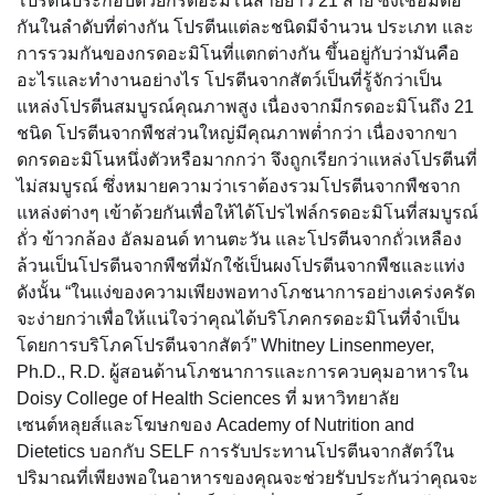
โปรตีนประกอบด้วยกรดอะมิโนสายยาว 21 สาย ซึ่งเชื่อมต่อ
กันในลำดับที่ต่างกัน โปรตีนแต่ละชนิดมีจำนวน ประเภท และ
การรวมกันของกรดอะมิโนที่แตกต่างกัน ขึ้นอยู่กับว่ามันคือ
อะไรและทำงานอย่างไร โปรตีนจากสัตว์เป็นที่รู้จักว่าเป็น
แหล่งโปรตีนสมบูรณ์คุณภาพสูง เนื่องจากมีกรดอะมิโนถึง 21
ชนิด โปรตีนจากพืชส่วนใหญ่มีคุณภาพต่ำกว่า เนื่องจากขา
ดกรดอะมิโนหนึ่งตัวหรือมากกว่า จึงถูกเรียกว่าแหล่งโปรตีนที่
ไม่สมบูรณ์ ซึ่งหมายความว่าเราต้องรวมโปรตีนจากพืชจาก
แหล่งต่างๆ เข้าด้วยกันเพื่อให้ได้โปรไฟล์กรดอะมิโนที่สมบูรณ์
ถั่ว ข้าวกล้อง อัลมอนด์ ทานตะวัน และโปรตีนจากถั่วเหลือง
ล้วนเป็นโปรตีนจากพืชที่มักใช้เป็นผงโปรตีนจากพืชและแท่ง
ดังนั้น “ในแง่ของความเพียงพอทางโภชนาการอย่างเคร่งครัด
จะง่ายกว่าเพื่อให้แน่ใจว่าคุณได้บริโภคกรดอะมิโนที่จำเป็น
โดยการบริโภคโปรตีนจากสัตว์” Whitney Linsenmeyer,
Ph.D., R.D. ผู้สอนด้านโภชนาการและการควบคุมอาหารใน
Doisy College of Health Sciences ที่ มหาวิทยาลัย
เซนต์หลุยส์และโฆษกของ Academy of Nutrition and
Dietetics บอกกับ SELF การรับประทานโปรตีนจากสัตว์ใน
ปริมาณที่เพียงพอในอาหารของคุณจะช่วยรับประกันว่าคุณจะ