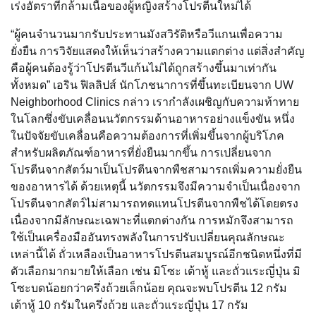
เร่งอัตราที่กล้ามเนื้อของผู้หญิงสร้างโปรตีนใหม่ได้
“ผู้คนจำนวนมากรับประทานมังสวิรัติหรือวีแกนเพื่อความ
ยั่งยืน การวิจัยแสดงให้เห็นว่าสร้างความแตกต่าง แต่สิ่งสำคัญ
คือผู้คนต้องรู้ว่าโปรตีนวีแก้นไม่ได้ถูกสร้างขึ้นมาเท่ากัน
ทั้งหมด” เอริน ฟิลลิปส์ นักโภชนาการที่ขึ้นทะเบียนจาก UW
Neighborhood Clinics กล่าว เรากำลังเผชิญกับความท้าทาย
ในโลกซึ่งขับเคลื่อนนวัตกรรมด้านอาหารอย่างแข็งขัน หนึ่ง
ในปัจจัยขับเคลื่อนคือความต้องการที่เพิ่มขึ้นจากผู้บริโภค
สำหรับผลิตภัณฑ์อาหารที่ยั่งยืนมากขึ้น การเปลี่ยนจาก
โปรตีนจากสัตว์มาเป็นโปรตีนจากพืชสามารถเพิ่มความยั่งยืน
ของอาหารได้ ด้วยเหตุนี้ นวัตกรรมจึงมีความจำเป็นเนื่องจาก
โปรตีนจากสัตว์ไม่สามารถทดแทนโปรตีนจากพืชได้โดยตรง
เนื่องจากมีลักษณะเฉพาะที่แตกต่างกัน การหมักจึงสามารถ
ใช้เป็นเครื่องมืออันทรงพลังในการปรับเปลี่ยนคุณลักษณะ
เหล่านี้ได้ ถั่วเหลืองเป็นอาหารโปรตีนสมบูรณ์อีกชนิดหนึ่งที่มี
ตัวเลือกมากมายให้เลือก เช่น มิโซะ เต้าหู้ และถั่วแระญี่ปุ่น มิ
โซะบดน้อยกว่าครึ่งถ้วยเล็กน้อย คุณจะพบโปรตีน 12 กรัม
เต้าหู้ 10 กรัมในครึ่งถ้วย และถั่วแระญี่ปุ่น 17 กรัม