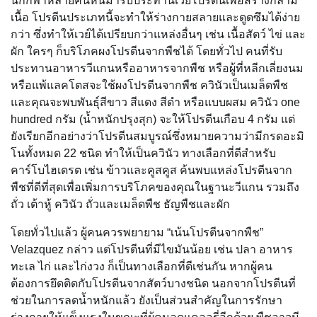
นักกีฬาหลายคนหันมารับประทานเวย์โปรตีนเพื่อสร้างกล้าม
เนื้อ โปรตีนประเภทนี้จะทำให้ร่างกายสลายและดูดซึมได้ง่าย
กว่า ซึ่งทำให้เวย์ได้เปรียบกว่าแหล่งอื่นๆ เช่น เนื้อสัตว์ ไข่ และ
ผัก ใครๆ ก็บริโภคผงโปรตีนจากพืชได้ โดยทั่วไป คนที่รับ
ประทานอาหารวีแกนหรืออาหารจากพืช หรือผู้ที่หลีกเลี่ยงนม
หรือแพ้แลคโตสจะใช้ผงโปรตีนจากพืช ควินัวเป็นเมล็ดพืช
และคุณจะพบพันธุ์สีขาว สีแดง สีดำ หรือแบบผสม ควินัว one
hundred กรัม (น้ำหนักปรุงสุก) จะให้โปรตีนเกือบ 4 กรัม แต่
ยังเรียกอีกอย่างว่าโปรตีนสมบูรณ์ซึ่งหมายความว่ามีกรดอะมิ
โนทั้งหมด 22 ชนิด ทำให้เป็นควินัว ทางเลือกที่ดีสำหรับ
คาร์โบไฮเดรต เช่น ข้าวและคูสคูส ค้นพบแหล่งโปรตีนจาก
พืชที่ดีที่สุดเพื่อเพิ่มการบริโภคของคุณในฐานะวีแกน รวมถึง
ถั่ว เต้าหู้ ควินัว ถั่วและเมล็ดพืช ธัญพืชและผัก
โดยทั่วไปแล้ว ผู้คนควรพยายาม “เน้นโปรตีนจากพืช”
Velazquez กล่าว แต่โปรตีนที่มีไขมันน้อย เช่น ปลา อาหาร
ทะเล ไก่ และไก่งวง ก็เป็นทางเลือกที่ดีเช่นกัน หากผู้คน
ต้องการยึดติดกับโปรตีนจากสัตว์บางชนิด นอกจากโปรตีนที่
ช่วยในการลดน้ำหนักแล้ว ยังเป็นส่วนสำคัญในการรักษา