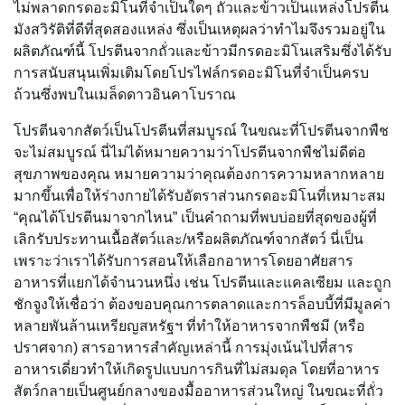
ไม่พลาดกรดอะมิโนที่จำเป็นใดๆ ถั่วและข้าวเป็นแหล่งโปรตีน
มังสวิรัติที่ดีที่สุดสองแหล่ง ซึ่งเป็นเหตุผลว่าทำไมจึงรวมอยู่ใน
ผลิตภัณฑ์นี้ โปรตีนจากถั่วและข้าวมีกรดอะมิโนเสริมซึ่งได้รับ
การสนับสนุนเพิ่มเติมโดยโปรไฟล์กรดอะมิโนที่จำเป็นครบ
ถ้วนซึ่งพบในเมล็ดดาวอินคาโบราณ
โปรตีนจากสัตว์เป็นโปรตีนที่สมบูรณ์ ในขณะที่โปรตีนจากพืช
จะไม่สมบูรณ์ นี่ไม่ได้หมายความว่าโปรตีนจากพืชไม่ดีต่อ
สุขภาพของคุณ หมายความว่าคุณต้องการความหลากหลาย
มากขึ้นเพื่อให้ร่างกายได้รับอัตราส่วนกรดอะมิโนที่เหมาะสม
“คุณได้โปรตีนมาจากไหน” เป็นคำถามที่พบบ่อยที่สุดของผู้ที่
เลิกรับประทานเนื้อสัตว์และ/หรือผลิตภัณฑ์จากสัตว์ นี่เป็น
เพราะว่าเราได้รับการสอนให้เลือกอาหารโดยอาศัยสาร
อาหารที่แยกได้จำนวนหนึ่ง เช่น โปรตีนและแคลเซียม และถูก
ชักจูงให้เชื่อว่า ต้องขอบคุณการตลาดและการล็อบบี้ที่มีมูลค่า
หลายพันล้านเหรียญสหรัฐฯ ที่ทำให้อาหารจากพืชมี (หรือ
ปราศจาก) สารอาหารสำคัญเหล่านี้ การมุ่งเน้นไปที่สาร
อาหารเดี่ยวทำให้เกิดรูปแบบการกินที่ไม่สมดุล โดยที่อาหาร
สัตว์กลายเป็นศูนย์กลางของมื้ออาหารส่วนใหญ่ ในขณะที่ถั่ว