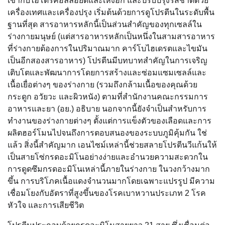
เข้ากับไฮโดรคอลลอยด์และเหงือก และปรับปรุงรสชาติด้วย
เครื่องเทศและเครื่องปรุง เริ่มต้นด้วยการดูโปรตีนในระดับพื้น
ฐานที่สุด สารอาหารหลักนี้เป็นส่วนสำคัญของทุกเซลล์ใน
ร่างกายมนุษย์ (แต่สารอาหารหลักเป็นหนึ่งในสามสารอาหาร
ที่ร่างกายต้องการในปริมาณมาก คาร์โบไฮเดรตและไขมัน
เป็นอีกสองสารอาหาร) โปรตีนมีบทบาทสำคัญในการเจริญ
เติบโตและพัฒนาการโดยการสร้างและซ่อมแซมเซลล์และ
เนื้อเยื่อต่างๆ ของร่างกาย (รวมถึงกล้ามเนื้อของคุณด้วย
กระดูก อวัยวะ และผิวหนัง) ตามที่สำนักงานคณะกรรมการ
อาหารและยา (อย.) อธิบาย นอกจากนี้ยังจำเป็นสำหรับการ
ทำงานของร่างกายต่างๆ ตั้งแต่การแข็งตัวของเลือดและการ
ผลิตฮอร์โมนไปจนถึงการตอบสนองของระบบภูมิคุ้มกัน ใช่
แล้ว สิ่งนี้สำคัญมาก เอนไซม์เหล่านี้ช่วยสลายโปรตีนวีแก้นให้
เป็นสายโซ่กรดอะมิโนอย่างง่ายและอำนวยความสะดวกใน
การดูดซึมกรดอะมิโนเหล่านี้ภายในร่างกาย ในวงกว้างมาก
ขึ้น การบริโภคเนื้อแดงจำนวนมากโดยเฉพาะแปรรูป มีความ
เชื่อมโยงกับอัตราที่สูงขึ้นของโรคเบาหวานประเภท 2 โรค
หัวใจ และการเสียชีวิต