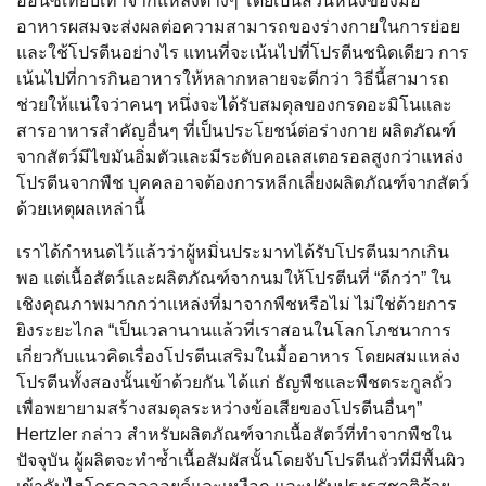
ออนซ์เทียบเท่าจากแหล่งต่างๆ โดยเป็นส่วนหนึ่งของมื้อ
อาหารผสมจะส่งผลต่อความสามารถของร่างกายในการย่อย
และใช้โปรตีนอย่างไร แทนที่จะเน้นไปที่โปรตีนชนิดเดียว การ
เน้นไปที่การกินอาหารให้หลากหลายจะดีกว่า วิธีนี้สามารถ
ช่วยให้แน่ใจว่าคนๆ หนึ่งจะได้รับสมดุลของกรดอะมิโนและ
สารอาหารสำคัญอื่นๆ ที่เป็นประโยชน์ต่อร่างกาย ผลิตภัณฑ์
จากสัตว์มีไขมันอิ่มตัวและมีระดับคอเลสเตอรอลสูงกว่าแหล่ง
โปรตีนจากพืช บุคคลอาจต้องการหลีกเลี่ยงผลิตภัณฑ์จากสัตว์
ด้วยเหตุผลเหล่านี้
เราได้กำหนดไว้แล้วว่าผู้หมิ่นประมาทได้รับโปรตีนมากเกิน
พอ แต่เนื้อสัตว์และผลิตภัณฑ์จากนมให้โปรตีนที่ “ดีกว่า” ใน
เชิงคุณภาพมากกว่าแหล่งที่มาจากพืชหรือไม่ ไม่ใช่ด้วยการ
ยิงระยะไกล “เป็นเวลานานแล้วที่เราสอนในโลกโภชนาการ
เกี่ยวกับแนวคิดเรื่องโปรตีนเสริมในมื้ออาหาร โดยผสมแหล่ง
โปรตีนทั้งสองนั้นเข้าด้วยกัน ได้แก่ ธัญพืชและพืชตระกูลถั่ว
เพื่อพยายามสร้างสมดุลระหว่างข้อเสียของโปรตีนอื่นๆ”
Hertzler กล่าว สำหรับผลิตภัณฑ์จากเนื้อสัตว์ที่ทำจากพืชใน
ปัจจุบัน ผู้ผลิตจะทำซ้ำเนื้อสัมผัสนั้นโดยจับโปรตีนถั่วที่มีพื้นผิว