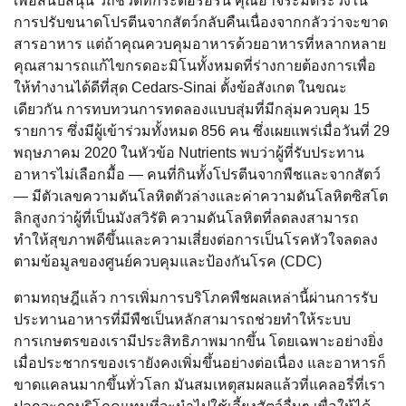
เพื่อสนับสนุน วิถีชีวิตที่กระตือรือร้น คุณอาจระมัดระวังใน
การปรับขนาดโปรตีนจากสัตว์กลับคืนเนื่องจากกลัวว่าจะขาด
สารอาหาร แต่ถ้าคุณควบคุมอาหารด้วยอาหารที่หลากหลาย
คุณสามารถแก้ไขกรดอะมิโนทั้งหมดที่ร่างกายต้องการเพื่อ
ให้ทำงานได้ดีที่สุด Cedars-Sinai ตั้งข้อสังเกต ในขณะ
เดียวกัน การทบทวนการทดลองแบบสุ่มที่มีกลุ่มควบคุม 15
รายการ ซึ่งมีผู้เข้าร่วมทั้งหมด 856 คน ซึ่งเผยแพร่เมื่อวันที่ 29
พฤษภาคม 2020 ในหัวข้อ Nutrients พบว่าผู้ที่รับประทาน
อาหารไม่เลือกมื้อ — คนที่กินทั้งโปรตีนจากพืชและจากสัตว์
— มีตัวเลขความดันโลหิตตัวล่างและค่าความดันโลหิตซิสโต
ลิกสูงกว่าผู้ที่เป็นมังสวิรัติ ความดันโลหิตที่ลดลงสามารถ
ทำให้สุขภาพดีขึ้นและความเสี่ยงต่อการเป็นโรคหัวใจลดลง
ตามข้อมูลของศูนย์ควบคุมและป้องกันโรค (CDC)
ตามทฤษฎีแล้ว การเพิ่มการบริโภคพืชผลเหล่านี้ผ่านการรับ
ประทานอาหารที่มีพืชเป็นหลักสามารถช่วยทำให้ระบบ
การเกษตรของเรามีประสิทธิภาพมากขึ้น โดยเฉพาะอย่างยิ่ง
เมื่อประชากรของเรายังคงเพิ่มขึ้นอย่างต่อเนื่อง และอาหารก็
ขาดแคลนมากขึ้นทั่วโลก มันสมเหตุสมผลแล้วที่แคลอรี่ที่เรา