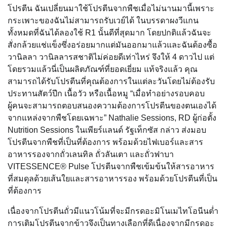
โปรตีน ฉันเปลี่ยนมาใช้โปรตีนจากพืชเมื่อไม่นานมานี้เพราะ
กระเพาะของฉันไม่สามารถรับเวย์ได้ ในบรรดาผงวีแกน
ทั้งหมดที่ฉันได้ลองใช้ R1 นั้นดีที่สุดมาก โดยปกติแล้วฉันจะ
สั่งกล้วยแช่แข็งซึ่งอร่อยมากแต่มันออกมาแล้วและฉันต้องซื้อ
วานิลลา วานิลลารสชาติไม่ค่อยดีเท่าไหร่ จึงให้ 4 ดาวไป แต่
โดยรวมแล้วนี่เป็นผลิตภัณฑ์ที่ยอดเยี่ยม แท้จริงแล้ว คุณ
สามารถได้รับโปรตีนที่คุณต้องการในแต่ละวันโดยไม่ต้องรับ
ประทานสัตว์ปีก เนื้อวัว หรือเนื้อหมู “เมื่อทำอย่างรอบคอบ
ผู้คนจะสามารถตอบสนองความต้องการโปรตีนของตนเองได้
จากแหล่งจากพืชโดยเฉพาะ” Nathalie Sessions, RD ผู้ก่อตั้ง
Nutrition Sessions ในเพียร์แลนด์ รัฐเท็กซัส กล่าว ส่งมอบ
โปรตีนจากพืชที่เป็นที่ต้องการ พร้อมด้วยไฟเบอร์และสาร
อาหารรองจากถั่วเลนทิล ถั่วลันเตา และถั่วฟาบา
VITESSENCE® Pulse โปรตีนจากพืชเข้มข้นให้สารอาหาร
ที่สมดุลด้วยเส้นใยและสารอาหารรอง พร้อมด้วยโปรตีนที่เป็น
ที่ต้องการ
เนื่องจากโปรตีนถั่วมีแนวโน้มที่จะมีกรดอะมิโนเมไทโอนีนต่ำ
การเติมโปรตีนจากข้าวจึงเป็นทางเลือกที่ดีเนื่องจากมีกรดอะ