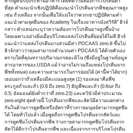
หากผู้คนรับประทานอาหารโดยที่ความต้องการโปรตีนต่ำ
ที่สุด คำแนะนำเชิงปฏิบัติคือแนะนำโปรตีนจากพืชคุณภาพสูง
เช่น ถั่วเหลือง จากนั้นเพื่อให้แน่ใจว่าพวกเขาปฏิบัติตามคำ
แนะนำตามจุดยืนของ Academy ในเรื่องอาหารมังสวิรัติ” ฮิวจ์
กล่าว ตำแหน่งระบุว่าความต้องการโปรตีนอาจสูงขึ้นบ้าง
โดยเฉพาะอย่างยิ่งเมื่อบริโภคแหล่งโปรตีนที่ย่อยได้ไม่ดี ฮิวจ์
แนะนำว่าแหล่งโปรตีนบางส่วนมีค่า PDCAAS zero.8 ขึ้นไป
ฮิวจ์กล่าวว่าคุณสามารถคำนวณค่า PDCAAS ได้ด้วยตัวเอง
ตราบใดที่คุณทราบปริมาณกรดอะมิโน (ซึ่งมีอยู่ในฐานข้อมูล
สารอาหารของ USDA แม้ว่าอาจไม่รวมถึงแหล่งโปรตีนจาก
พืชทั้งหมด) และความสามารถในการย่อยได้ (ค่านี้หาได้ยาก)
เธอบอกว่าถั่วเหลืองมีคะแนนสูงสุด (1) รองลงมาคือพืช
ตระกูลถั่วและถั่ว (0.6 ถึง zero.7) ธัญพืชและถั่ว (0.four ถึง
0.5; อัลมอนด์ยังต่ำกว่าที่ zero.23) และควินัวมีค่าประมาณ
zero.eight สุดท้ายนี้ โปรตีนจากพืชและสัตว์มีความแตกต่าง
กันในด้านการดูดซึมหรืออัตราที่ร่างกายมนุษย์สามารถดูดซึม
ได้ โดยทั่วไปแล้ว เมื่อพูดถึงการดูดซึมโปรตีนจากสัตว์และ
การดูดซึมโปรตีนจากพืช ร่างกายสามารถดูดซึมโปรตีนจาก
สัตว์ได้ดีกว่าโปรตีนจากพืช และเนื่องจากการบริโภคโปรตีน