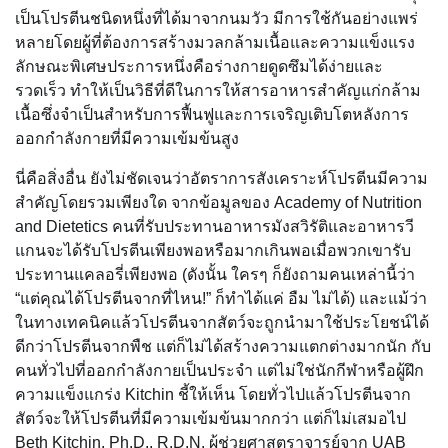
เป็นโปรตีนชนิดหนึ่งที่ได้มาจากนมวัว มีการใช้กันอย่างแพร่
หลายโดยผู้ที่ต้องการสร้างมวลกล้ามเนื้อและความแข็งแรง
ลักษณะพิเศษประการหนึ่งคือร่างกายดูดซึมได้ง่ายและ
รวดเร็ว ทำให้เป็นวิธีที่ดีในการให้สารอาหารสำคัญแก่กล้าม
เนื้อซึ่งจำเป็นสำหรับการฟื้นฟูและการเจริญเติบโตหลังการ
ออกกำลังกายที่มีความเข้มข้นสูง
นี่คือสิ่งอื่น ยังไม่ชัดเจนว่าอัตราการสังเคราะห์โปรตีนมีความ
สำคัญโดยรวมเพียงใด จากข้อมูลของ Academy of Nutrition
and Dietetics คนที่รับประทานอาหารมังสวิรัติและอาหารวี
แกนจะได้รับโปรตีนเพียงพอหรือมากเกินพอเมื่อพวกเขารับ
ประทานแคลอรี่เพียงพอ (ดังนั้น ใครๆ ก็ยังถามคนเหล่านี้ว่า
“แต่คุณได้โปรตีนจากที่ไหน!” ก็ทำได้แค่ อืม ไม่ได้) และแม้ว่า
ในทางเทคนิคแล้วโปรตีนจากสัตว์จะถูกนำมาใช้ประโยชน์ได้
ดีกว่าโปรตีนจากพืช แต่ก็ไม่ได้สร้างความแตกต่างมากนัก กับ
คนทั่วไปที่ออกกำลังกายเป็นประจำ แต่ไม่ใช่นักกีฬาหรือผู้ฝึก
ความแข็งแกร่ง Kitchin ชี้ให้เห็น โดยทั่วไปแล้วโปรตีนจาก
สัตว์จะให้โปรตีนที่มีความเข้มข้นมากกว่า แต่ก็ไม่เสมอไป
Beth Kitchin, Ph.D., R.D.N. ผู้ช่วยศาสตราจารย์จาก UAB