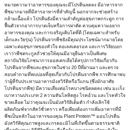
หมายความว่าอาหารของคุณจะมีโปรตีนลดลง มีอาหารจาก
พืชมากมายที่มีสารอาหารที่สำคัญนี้ นอกจากจะช่วยสร้าง
กล้ามเนื้อแล้ว โปรตีนยังมีความสำคัญต่อสุขภาพกระดูก การ
ฟื้นตัวจากอาการบาดเจ็บหรือการผ่าตัด ควบคุมความอยาก
อาหารของคุณ และการเจริญเติบโตที่ดี (โดยเฉพาะสำหรับ
เด็กและวัยรุ่น) โปรตีนจากพืชยังมีคุณประโยชน์มากมายโดย
เฉพาะต่อสุขภาพของหัวใจ คอเลสเตอรอล และการวิจัยบอก
เราว่าพืชตระกูลถั่วช่วยให้คุณมีอายุยืนยาวเป็นพิเศษ
สถาบันวิจัยโภชนาการออสเตรเลียได้สรุปการวิจัยเกี่ยวกับ
โปรตีนจากพืชและสุขภาพในช่วง 20 ปีที่ผ่านมา และตรวจ
สอบคำถามที่พบบ่อยที่สุดเกี่ยวกับโปรตีนจากพืช การศึกษาพบ
ว่าผู้ที่รับประทานอาหารมังสวิรัติหรือวีแกน (ซึ่งมักอาศัย
โปรตีนจากพืช) มีความเสี่ยงต่อโรคบางชนิดลดลง เช่น มะเร็ง
เบาหวานประเภท 2 ความดันโลหิตสูง โรคอ้วน และโรคหัวใจ
ขาดเลือด ไม่ว่าคุณจะเป็นมังสวิรัติเต็มตัว กำลังเลิกใช้
ผลิตภัณฑ์จากสัตว์ชั่วคราว หรือเพียงต้องการเพิ่มอาหารที่มี
พืชเป็นหลักในอาหารของคุณ Plant Protein™ มอบโปรตีน
มังสวิรัติคุณภาพสูงและกรดอะมิโนที่เกิดขึ้นตามธรรมชาติ