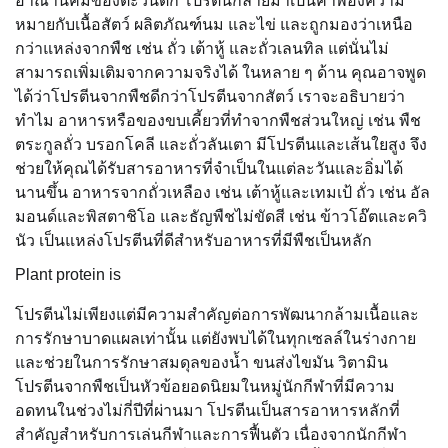
อาณานิคมของตะวันตก โปรตีนกลายมาเป็นคำพ้องความ
หมายกับเนื้อสัตว์ ผลิตภัณฑ์นม และไข่ และถูกมองว่าเหนือ
กว่าแหล่งจากพืช เช่น ถั่ว เต้าหู้ และถั่วเลนทิล แต่นั่นไม่
สามารถเพิ่มเติมจากความจริงได้ ในหลาย ๆ ด้าน คุณอาจพูด
ได้ว่าโปรตีนจากพืชดีกว่าโปรตีนจากสัตว์ เราจะอธิบายว่า
ทำไม อาหารหรือของขบเคี้ยวที่ทำจากพืชส่วนใหญ่ เช่น พืช
ตระกูลถั่ว บรอกโคลี และถั่วลันเตา มีโปรตีนและเส้นใยสูง จึง
ช่วยให้คุณได้รับสารอาหารที่จำเป็นในแต่ละวันและอิ่มได้
นานขึ้น อาหารจากถั่วเหลือง เช่น เต้าหู้และเทมเป้ ถั่ว เช่น อัล
มอนด์และพิสตาชิโอ และธัญพืชไม่ขัดสี เช่น ข้าวโอ๊ตและควิ
นัว เป็นแหล่งโปรตีนที่ดีสำหรับอาหารที่มีพืชเป็นหลัก
Plant protein is
โปรตีนไม่เพียงแต่มีความสำคัญต่อการพัฒนากล้ามเนื้อและ
การรักษาบาดแผลเท่านั้น แต่ยังพบได้ในทุกเซลล์ในร่างกาย
และช่วยในการรักษาสมดุลของน้ำ ขนส่งไขมัน วิตามิน
โปรตีนจากพืชเป็นหัวข้อยอดนิยมในหมู่นักกีฬาที่มีความ
อดทนในช่วงไม่กี่ปีที่ผ่านมา โปรตีนเป็นสารอาหารหลักที่
สำคัญสำหรับการเล่นกีฬาและการฟื้นตัว เนื่องจากนักกีฬา