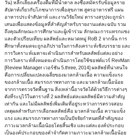
วัน) หลีกเลี่ยงเครื่องดื่มที่มีน้ำตาล ลงชื่อสมัครรับข้อมูลราย
สัปดาห์เกี่ยวกับโภชนาการเพื่อสุขภาพ สูตรอาหารฟรี แผน
อาหารประจำสัปดาห์ และงานวิจัยใหม่ ตารางสรุปจะถูกนำ
เสนอเพื่อแสดงข้อมูลที่สำคัญสำหรับรายงานแต่ละฉบับ รวม
ถึงคุณลักษณะการศึกษาและผู้เข้าร่วม ลักษณะการแทรกแซง
และตัวเปรียบเทียบ ผลลัพธ์และหมวดหมู่ RoB 2 จากนั้น การ
ศึกษาทั้งหมดจะถูกอภิปรายในการสังเคราะห์เชิงบรรยาย และ
การวิเคราะห์เมตาจะดำเนินการสำหรับผลลัพธ์แต่ละอย่าง
การวิเคราะห์ทั้งหมดจะดำเนินการโดยใช้ซอฟต์แวร์ RevMan
[Review Manager เวอร์ชัน 5.three, 2014] ผลลัพธ์ที่น่าสนใจ
คือการเปลี่ยนแปลงเฉลี่ยของมวลกล้ามเนื้อ ความแข็งแรง
ของกล้ามเนื้อ สมรรถภาพทางกาย และมวลกล้ามเนื้อน้อย
จากการตรวจวัดพื้นฐาน สิ่งเหล่านี้อาจวัดได้ด้วยวิธีการต่างๆ
ดังที่ระบุไว้ในตารางที่ 2 ผลลัพธ์แต่ละผลลัพธ์มีความสำคัญ
เท่ากัน และไม่มีผลลัพธ์เพิ่มเติมที่อยู่ระหว่างการตรวจสอบ
เหตุผลสำหรับการเลือกผลลัพธ์คือ มวลกล้ามเนื้อ ความแข็ง
แรง และสมรรถภาพทางกายเป็นปัจจัยกำหนดที่สำคัญของ
ภาวะมวลกล้ามเนื้อน้อยโดยสิ้นเชิง และแต่ละองค์ประกอบ
เป็นองค์ประกอบของคำจำกัดความภาวะมวลกล้ามเนื้อน้อย