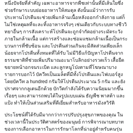
หนึ่งปัจจัยที่สำคัญ เฉพาะอาหารจากพืชเท่านั้นที่มีเส้นใยซึ่ง
ช่วยรักษาระบบย่อยอาหารให้สมดุล ดังนั้นแม้ว่าการรับ
ประทานโปรตีนจะช่วยเพิ่มกล้ามเนื้อหลังออกกำลังกาย แต่ก็
ไม่ใช่เหตุผลที่จะละทิ้งอาหารจริงๆ เช่นเดียวกับระบบทางชีววิ
ทยาอื่นๆ การสังเคราะห์โปรตีนจะถูกจำกัดอย่างระมัดระวัง
ภายในกล้ามเนื้อ แต่การสร้างและซ่อมแซมกล้ามเนื้อเป็นกระ
บวนการที่ซับซ้อน และโปรตีนส่วนเกินจะมีสัดส่วนเพียงเล็ก
น้อยจากโปรตีนทั้งหมดที่ได้รับ ไม่มีวิธีแก้ปัญหาโปรตีนจาก
ธรรมชาติที่ช่วยเพิ่มปริมาณอะนาโบลิกอย่างรวดเร็ว เสื้อยืด
ขยายหน้าอกจนระเบิด และลูกหนูโป่งตามที่โฆษณาบาง
รายการบอกไว้ บัควีทเป็นเมล็ดที่มีทั้งโปรตีนและไฟเบอร์สูง
โดยบัควีท a hundred กรัมให้โปรตีนประมาณ 5 กรัม และยัง
ปราศจากกลูเตนอีกด้วย บักวีตกำลังได้รับความนิยมมากขึ้น
เรื่อยๆ และสามารถพบได้ในรูปแบบแผ่น ธัญพืช พาสต้า และ
แป้ง ทำให้เป็นส่วนเสริมที่ดีเยี่ยมสำหรับอาหารมังสวิรัติ
ประโยชน์ที่ได้รับมีมากกว่าการปรับปรุงสุขภาพของคุณ ใน
ช่วงเวลานี้ในประวัติศาสตร์ของมนุษย์ การพิจารณาบทบาท
ของการเลือกอาหารในการรักษาโลกที่น่าอยู่สำหรับคนรุ่น