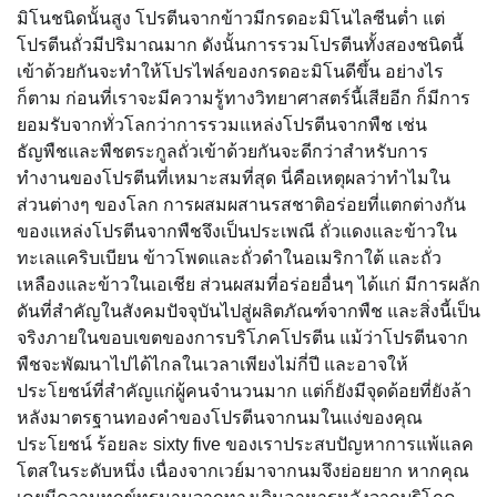
มิโนชนิดนั้นสูง โปรตีนจากข้าวมีกรดอะมิโนไลซีนต่ำ แต่
โปรตีนถั่วมีปริมาณมาก ดังนั้นการรวมโปรตีนทั้งสองชนิดนี้
เข้าด้วยกันจะทำให้โปรไฟล์ของกรดอะมิโนดีขึ้น อย่างไร
ก็ตาม ก่อนที่เราจะมีความรู้ทางวิทยาศาสตร์นี้เสียอีก ก็มีการ
ยอมรับจากทั่วโลกว่าการรวมแหล่งโปรตีนจากพืช เช่น
ธัญพืชและพืชตระกูลถั่วเข้าด้วยกันจะดีกว่าสำหรับการ
ทำงานของโปรตีนที่เหมาะสมที่สุด นี่คือเหตุผลว่าทำไมใน
ส่วนต่างๆ ของโลก การผสมผสานรสชาติอร่อยที่แตกต่างกัน
ของแหล่งโปรตีนจากพืชจึงเป็นประเพณี ถั่วแดงและข้าวใน
ทะเลแคริบเบียน ข้าวโพดและถั่วดำในอเมริกาใต้ และถั่ว
เหลืองและข้าวในเอเชีย ส่วนผสมที่อร่อยอื่นๆ ได้แก่ มีการผลัก
ดันที่สำคัญในสังคมปัจจุบันไปสู่ผลิตภัณฑ์จากพืช และสิ่งนี้เป็น
จริงภายในขอบเขตของการบริโภคโปรตีน แม้ว่าโปรตีนจาก
พืชจะพัฒนาไปได้ไกลในเวลาเพียงไม่กี่ปี และอาจให้
ประโยชน์ที่สำคัญแก่ผู้คนจำนวนมาก แต่ก็ยังมีจุดด้อยที่ยังล้า
หลังมาตรฐานทองคำของโปรตีนจากนมในแง่ของคุณ
ประโยชน์ ร้อยละ sixty five ของเราประสบปัญหาการแพ้แลค
โตสในระดับหนึ่ง เนื่องจากเวย์มาจากนมจึงย่อยยาก หากคุณ