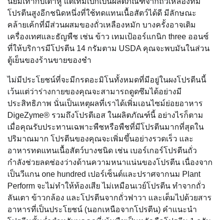
นิยมเท่ากับเต้าหู้ แต่เทมเป้ก็เป็นผลิตภัณฑ์จากถั่วเหลืองที่มี
โปรตีนสูงอีกชนิดหนึ่งที่ใช้ทดแทนเนื้อสัตว์ได้ดี มีลักษณะ
คล้ายเค้กที่มีส่วนผสมของถั่วเหลืองหมัก บางครั้งอาจเติม
เครื่องเทศและธัญพืช เช่น ข้าว เทมเป้ออร์แกนิก three ออนซ์
ที่ให้บริการมีโปรตีน 14 กรัมตาม USDA คุณจะพบมันในส่วน
ตู้เย็นของร้านขายของชำ
ไม่มีประโยชน์ที่จะมีกรดอะมิโนทั้งหมดที่มีอยู่ในผงโปรตีนนี้
เว้นแต่ว่าร่างกายของคุณจะสามารถดูดซึมได้อย่างมี
ประสิทธิภาพ นั่นเป็นเหตุผลที่เราได้เพิ่มเอนไซม์ย่อยอาหาร
DigeZyme® รวมถึงโปรตีเอส ในผลิตภัณฑ์นี้ อย่างไรก็ตาม
เมื่อคุณรับประทานเฉพาะพืชหรือพืชที่มีโปรตีนมากที่สุดใน
ปริมาณมาก โปรตีนของคุณจะเพิ่มขึ้นอย่างรวดเร็ว และ
อาหารทดแทนเนื้อสัตว์บางชนิด เช่น เบอร์เกอร์โปรตีนถั่ว
กำลังช่วยลดช่องว่างด้านความหนาแน่นของโปรตีน เนื่องจาก
เป็นวีแกน one hundred เปอร์เซ็นต์และปราศจากนม Plant
Perform จะไม่ทำให้ท้องเสีย ไม่เหมือนเวย์โปรตีน ทำจากถั่ว
ลันเตา ข้าวกล้อง และโปรตีนจากถั่วฟาวา และเต็มไปด้วยสาร
อาหารที่เป็นประโยชน์ (นอกเหนือจากโปรตีน) คำแนะนำ