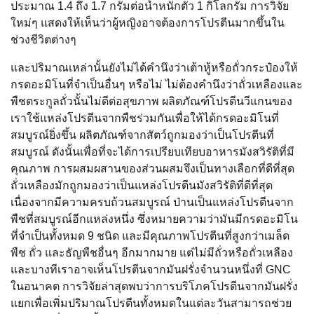
ประมาณ 1.4 ถึง 1.7 กรัมต่อน้ำหนักตัว 1 กิโลกรัม การวิจัย
ใหม่ๆ แสดงให้เห็นว่าผู้หญิงอาจต้องการโปรตีนมากขึ้นใน
ช่วงชีวิตต่างๆ
และปริมาณเหล่านั้นยังไม่ได้คำนึงว่าเต้าหู้หรือถั่วกระป๋องให้
กรดอะมิโนที่จำเป็นอื่นๆ หรือไม่ ไม่ต้องคำนึงว่าถั่วเหลืองและ
พืชตระกูลถั่วนั้นไม่ดีต่อสุขภาพ ผลิตภัณฑ์โปรตีนวีแกนของ
เราใช้แหล่งโปรตีนจากพืชร่วมกันเพื่อให้ได้กรดอะมิโนที่
สมบูรณ์ยิ่งขึ้น ผลิตภัณฑ์จากสัตว์ถูกมองว่าเป็นโปรตีนที่
สมบูรณ์ ดังนั้นเพื่อที่จะได้การเปรียบเทียบอาหารมังสวิรัติที่มี
คุณภาพ การผสมผสานของส่วนผสมจึงเป็นทางเลือกที่ดีที่สุด
ถั่วเหลืองมักถูกมองว่าเป็นแหล่งโปรตีนมังสวิรัติที่ดีที่สุด
เนื่องจากมีความครบถ้วนสมบูรณ์ ป่านเป็นแหล่งโปรตีนจาก
พืชที่สมบูรณ์อีกแหล่งหนึ่ง ซึ่งหมายความว่ามันมีกรดอะมิโน
ที่จำเป็นทั้งหมด 9 ชนิด และมีคุณภาพโปรตีนที่สูงกว่าเมล็ด
พืช ถั่ว และธัญพืชอื่นๆ อีกมากมาย แต่ไม่มีถั่วหรือถั่วเหลือง
และบางทีเราอาจเห็นโปรตีนจากมันฝรั่งจำนวนหนึ่งที่ GNC
ในอนาคต การวิจัยล่าสุดพบว่าการบริโภคโปรตีนจากมันฝรั่ง
แยกเพื่อเพิ่มปริมาณโปรตีนทั้งหมดในแต่ละวันสามารถช่วย