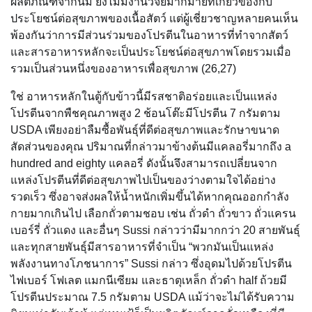
ผลิตภัณฑ์จากนม ยังไม่มีงานวิจัยมากมายที่เกี่ยวข้องกับ
ประโยชน์ต่อสุขภาพของเนื้อสัตว์ แต่ผู้เชี่ยวชาญหลายคนเห็น
พ้องกันว่าการมีส่วนร่วมของโปรตีนในอาหารที่ทำจากสัตว์
และสารอาหารหลักจะเป็นประโยชน์ต่อสุขภาพโดยรวมเมื่อ
รวมเป็นส่วนหนึ่งของอาหารเพื่อสุขภาพ (26,27)
ใช่ อาหารหลักในตู้กับข้าวนี้มีรสชาติอร่อยและเป็นแหล่ง
โปรตีนจากพืชคุณภาพสูง 2 ช้อนโต๊ะมีโปรตีน 7 กรัมตาม
USDA เพียงอย่าลืมซื้อพันธุ์ที่ดีต่อสุขภาพและรักษาขนาด
สัดส่วนของคุณ ปริมาณที่กล่าวมาข้างต้นมีแคลอรี่มากถึง a
hundred and eighty แคลอรี่ ดังนั้นจึงสามารถเปลี่ยนจาก
แหล่งโปรตีนที่ดีต่อสุขภาพไปเป็นของว่างตามใจได้อย่าง
รวดเร็ว ซึ่งอาจส่งผลให้น้ำหนักเพิ่มขึ้นได้หากคุณออกกำลัง
กายมากเกินไป เลือกถั่วตามชอบ เช่น ถั่วดำ ถั่วขาว ถั่วแครน
เบอร์รี่ ถั่วแดง และอื่นๆ Sussi กล่าวว่ามีมากกว่า 20 สายพันธุ์
และทุกสายพันธุ์มีสารอาหารที่จำเป็น “พวกมันเป็นแหล่ง
พลังงานทางโภชนาการ” Sussi กล่าว ซึ่งอุดมไปด้วยโปรตีน
ไฟเบอร์ โฟเลต แมกนีเซียม และธาตุเหล็ก ถั่วดำ half ถ้วยมี
โปรตีนประมาณ 7.5 กรัมตาม USDA แม้ว่าจะไม่ได้รับความ