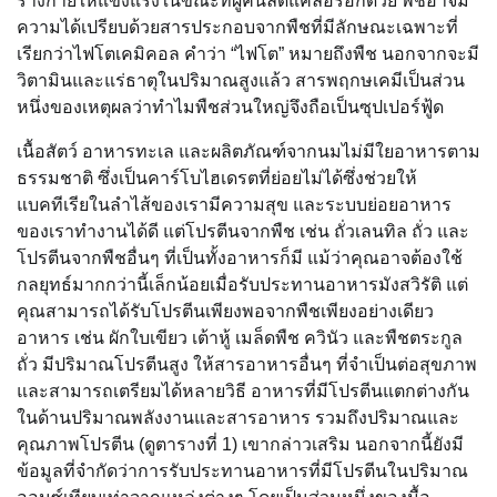
ร่างกายให้แข็งแรงในขณะที่ผู้คนลดแคลอรี่อีกด้วย พืชอาจมี
ความได้เปรียบด้วยสารประกอบจากพืชที่มีลักษณะเฉพาะที่
เรียกว่าไฟโตเคมิคอล คำว่า “ไฟโต” หมายถึงพืช นอกจากจะมี
วิตามินและแร่ธาตุในปริมาณสูงแล้ว สารพฤกษเคมีเป็นส่วน
หนึ่งของเหตุผลว่าทำไมพืชส่วนใหญ่จึงถือเป็นซุปเปอร์ฟู้ด
เนื้อสัตว์ อาหารทะเล และผลิตภัณฑ์จากนมไม่มีใยอาหารตาม
ธรรมชาติ ซึ่งเป็นคาร์โบไฮเดรตที่ย่อยไม่ได้ซึ่งช่วยให้
แบคทีเรียในลำไส้ของเรามีความสุข และระบบย่อยอาหาร
ของเราทำงานได้ดี แต่โปรตีนจากพืช เช่น ถั่วเลนทิล ถั่ว และ
โปรตีนจากพืชอื่นๆ ที่เป็นทั้งอาหารก็มี แม้ว่าคุณอาจต้องใช้
กลยุทธ์มากกว่านี้เล็กน้อยเมื่อรับประทานอาหารมังสวิรัติ แต่
คุณสามารถได้รับโปรตีนเพียงพอจากพืชเพียงอย่างเดียว
อาหาร เช่น ผักใบเขียว เต้าหู้ เมล็ดพืช ควินัว และพืชตระกูล
ถั่ว มีปริมาณโปรตีนสูง ให้สารอาหารอื่นๆ ที่จำเป็นต่อสุขภาพ
และสามารถเตรียมได้หลายวิธี อาหารที่มีโปรตีนแตกต่างกัน
ในด้านปริมาณพลังงานและสารอาหาร รวมถึงปริมาณและ
คุณภาพโปรตีน (ดูตารางที่ 1) เขากล่าวเสริม นอกจากนี้ยังมี
ข้อมูลที่จำกัดว่าการรับประทานอาหารที่มีโปรตีนในปริมาณ