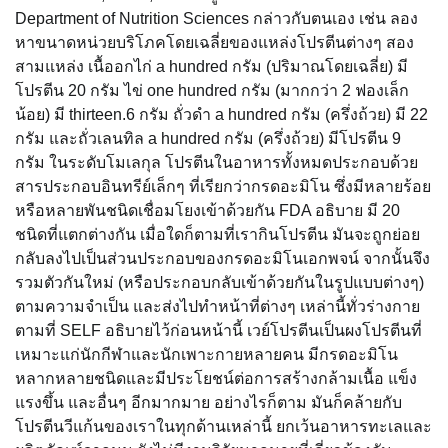
Department of Nutrition Sciences กล่าวกับตนเอง เช่น ลอง
หาขนาดหน่วยบริโภคโดยเฉลี่ยของแหล่งโปรตีนต่างๆ สอง
สามแหล่ง เนื้ออกไก่ a hundred กรัม (ปริมาณโดยเฉลี่ย) มี
โปรตีน 20 กรัม ไข่ one hundred กรัม (มากกว่า 2 ฟองเล็ก
น้อย) มี thirteen.6 กรัม ถั่วดำ a hundred กรัม (ครึ่งถ้วย) มี 22
กรัม และถั่วเลนทิล a hundred กรัม (ครึ่งถ้วย) มีโปรตีน 9
กรัม ในระดับโมเลกุล โปรตีนในอาหารทั้งหมดประกอบด้วย
สารประกอบอินทรีย์เล็กๆ ที่เรียกว่ากรดอะมิโน ซึ่งมีหลายร้อย
หรือหลายพันชนิดเชื่อมโยงเข้าด้วยกัน FDA อธิบาย มี 20
ชนิดที่แตกต่างกัน เมื่อใดก็ตามที่เรากินโปรตีน มันจะถูกย่อย
กลับลงไปเป็นส่วนประกอบของกรดอะมิโนเอกพจน์ จากนั้นจึง
รวมตัวกันใหม่ (หรือประกอบกลับเข้าด้วยกันในรูปแบบต่างๆ)
ตามความจำเป็น และส่งไปทำหน้าที่ต่างๆ เหล่านี้ทั่วร่างกาย
ตามที่ SELF อธิบายไว้ก่อนหน้านี้ เวย์โปรตีนเป็นผงโปรตีนที่
เหมาะแก่นักกีฬาและนักเพาะกายหลายคน มีกรดอะมิโน
หลากหลายชนิดและมีประโยชน์ต่อการสร้างกล้ามเนื้อ แข็ง
แรงขึ้น และอื่นๆ อีกมากมาย อย่างไรก็ตาม มันก็คล้ายกับ
โปรตีนวีแก้นของเราในทุกด้านเหล่านี้ ยกเว้นอาหารทะเลและ