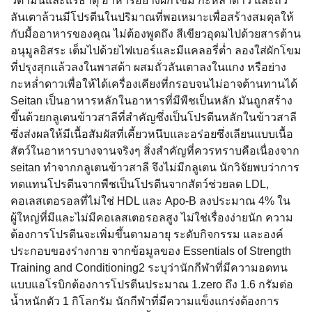
วิตามินและแร่ธาตุ อาหารอย่างผักโขม กะหล่ำดาว และถั่ว
ลันเตาล้วนมีโปรตีนในปริมาณที่พอเหมาะเพื่อสร้างสมดุลให้
กับมื้ออาหารของคุณ ไม่ต้องพูดถึง สีเขียวอุดมไปด้วยสารต้าน
อนุมูลอิสระ เต็มไปด้วยไฟเบอร์และมีแคลอรี่ต่ำ ลองใส่ผักโขม
ที่ปรุงสุกแล้วลงในพาสต้า ผสมถั่วลันเตาลงในแกง หรือย่าง
กะหล่ำดาวเพื่อให้ได้เครื่องเคียงที่กรอบจนไม่อาจต้านทานได้
Seitan เป็นอาหารหลักในอาหารที่มีพืชเป็นหลัก มันถูกสร้าง
ขึ้นด้วยกลูเตนข้าวสาลีที่สำคัญซึ่งเป็นโปรตีนหลักในข้าวสาลี
ซึ่งส่งผลให้มีเนื้อสัมผัสที่เคี้ยวหนึบและอร่อยซึ่งเลียนแบบเนื้อ
สัตว์ในอาหารบางจานจริงๆ สิ่งสำคัญที่ควรทราบคือเนื่องจาก
seitan ทำจากกลูเตนข้าวสาลี จึงไม่มีกลูเตน นักวิจัยพบว่าการ
ทดแทนโปรตีนจากพืชเป็นโปรตีนจากสัตว์ช่วยลด LDL,
คอเลสเตอรอลที่ไม่ใช่ HDL และ Apo-B ลงประมาณ 4% ใน
ผู้ใหญ่ที่มีและไม่มีคอเลสเตอรอลสูง ไม่ใช่เรื่องง่ายนัก ความ
ต้องการโปรตีนจะเพิ่มขึ้นตามอายุ ระดับกิจกรรม และองค์
ประกอบของร่างกาย จากข้อมูลของ Essentials of Strength
Training and Conditioning2 ระบุว่านักกีฬาที่มีความอดทน
แบบแอโรบิกต้องการโปรตีนประมาณ 1.zero ถึง 1.6 กรัมต่อ
น้ำหนักตัว 1 กิโลกรัม นักกีฬาที่มีความแข็งแกร่งต้องการ