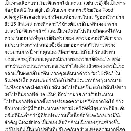
เป็นทางเลือกแทนโปรตีนจากไข่และนม (เช่น เวย์) ซึ่งเป็นสาร
ก่อภูมิแพ้ 2 ใน eight อันดับแรก จากการวิจัยเรื่อง Food
Allergy Research พบว่ามีคนแพ้อาหารในสหรัฐอเมริกามาก
ถึง 15 ล้านคน ตามที่กล่าวไว้ข้างต้น เวย์โปรตีนผงมาจาก
แหล่งโปรตีนจากสัตว์ และเป็นหนึ่งในโปรตีนชนิดผงที่ได้รับ
ความนิยมมากที่สุด เวย์คือส่วนของเหลวของนมที่ได้มาจาก
นมระหว่างการทำเนยแข็งซึ่งแยกออกจากกันในระหว่าง
กระบวนการนี้ หากคุณเคยเปิดภาชนะใส่โยเกิร์ตแล้วพบ
ของเหลวอยู่ด้านบน คุณคงนึกภาพออกว่าเวย์คืออะไร หลัง
จากผ่านกระบวนการกรองและทำให้แห้งแล้วของเหลวนั้นจะ
กลายเป็นผงเวย์โปรตีน หากคุณค้นหาคำว่า “ผงโปรตีน” ใน
อินเทอร์เน็ต คุณจะพบว่ามีผงโปรตีนประเภทต่างๆ มากมาย
ในท้องตลาด มีผงเวย์โปรตีน ผงโปรตีนเคซีน ผงโปรตีนไข่ขาว
ผงโปรตีนจากพืช และอื่นๆ อีกมากมาย การรับประทาน
โปรตีนจากพืชมากขึ้นอาจช่วยลดความเครียดจากไตได้ การ
ศึกษาพบว่าผู้ที่รับประทานอาหารมังสวิรัติที่มีสุขภาพดีมีระดับ
ครีเอตินีนต่ำกว่าผู้ที่รับประทานทั้งเนื้อสัตว์และผักอย่างมีนัย
สำคัญ Creatinine เป็นของเสียที่กล้ามเนื้อของคุณสร้างขึ้น
เวย์โปรตีนเป็นผงโปรตีนที่บริโภคกันอย่างแพร่หลายมากที่สุด