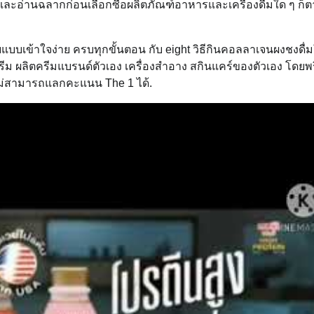
ละอ่านฉลากก่อนเลือกซื้อผลิตภัณฑ์อาหารและเครื่องดื่มใด ๆ ก็ต
ยแบบเข้าใจง่าย ครบทุกขั้นตอน กับ eight วิธีกินคอลลาเจนผงชงดื่มใ
ีม ผลิตครีมแบรนด์ตัวเอง เครื่องสำอาง สกินแคร์ของตัวเอง โดยพ
 ไม่สามารถแลกคะแนน The 1 ได้.