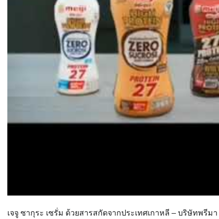
เจจู ซากุระ เซรั่ม ด้วยสารสกัดจากประเทศเกาหลี – บริษัทพรีม