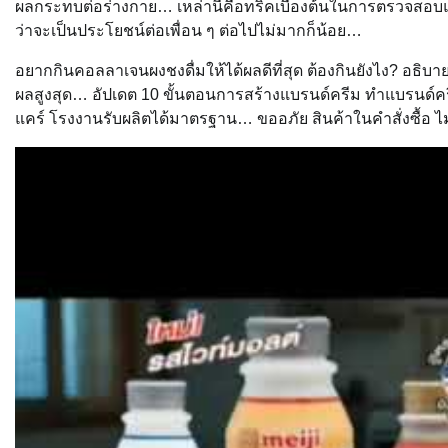
ผลกระทบต่อร่างกาย… เหล่านี้คือทริคเบื้องต้นในการตรวจสอบแ
ว่าจะเป็นประโยชน์ต่อเพื่อน ๆ ต่อไปไม่มากก็น้อย…
อยากกินคอลลาเจนผงชงดื่มให้ได้ผลดีที่สุด ต้องกินยังไง? อธิบา
ผลสูงสุด… อัปเดต 10 ขั้นตอนการสร้างแบรนด์ครีม ทำแบรนด์คร
แคร์ โรงงานรับผลิตได้มาตรฐาน… ขออภัย สินค้าในคำสั่งซื้อ