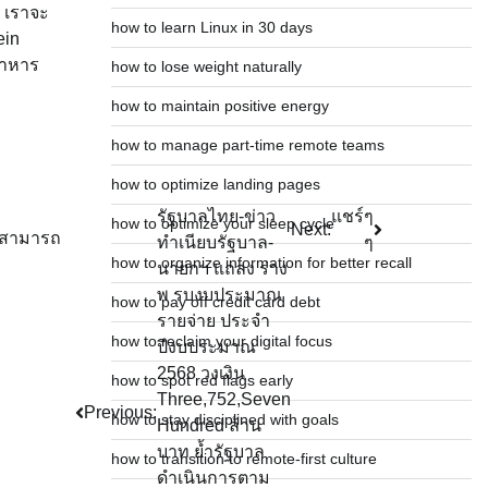
น เราจะ
how to learn Linux in 30 days
ein
อาหาร
how to lose weight naturally
how to maintain positive energy
how to manage part-time remote teams
how to optimize landing pages
รัฐบาลไทย-ข่าว
แชร์ๆ
how to optimize your sleep cycle
Next:
ม่สามารถ
ทำเนียบรัฐบาล-
ๆ
how to organize information for better recall
นายกฯ แถลง ร่าง
พ รบงบประมาณ
how to pay off credit card debt
รายจ่าย ประจำ
how to reclaim your digital focus
ปีงบประมาณ
2568 วงเงิน
how to spot red flags early
Three,752,Seven
Previous:
how to stay disciplined with goals
Hundred ล้าน
บาท ย้ำรัฐบาล
how to transition to remote-first culture
ดำเนินการตาม