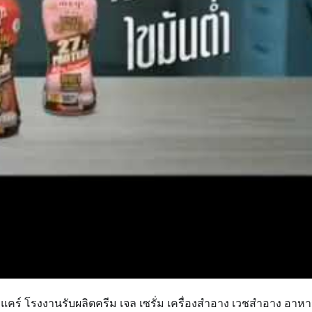
า แคร์ โรงงานรับผลิตครีม เจล เซรั่ม เครื่องสำอาง เวชสำอาง อาห