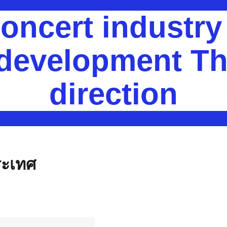
oncert industr
 development Th
direction
ระเทศ