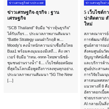
ข่าวเศรษฐกิจต่างประเทศ
ข่าวเศรษฐกิจต่
ข่าวเศรษฐกิจ-ธุรกิจ : ฐาน
5 เว็บไซต์กา
เศรษฐกิจ
น่าติดตาม ส
ใหม่
“SCB Thailand” จับมือ “ข่าวหุ้นธุรกิจ”
ได้รับเกียร… ประมวลภาพงานสัมมนา
สภาคณาจารย์ส
“Battle Strategy แผนฝ่าวิกฤติ พ…
การพัฒนาที่ยั
Moody’s คงน้ำหนักความน่าเชื่อถือไทย
ศูนย์สาธารณ
Baa1 พร้อมคงมุมมองมีเสถี… คิง เพา
สังคมศูนย์นวัต
เวอร์ จับมือ “กทม.-ททท-ไทยพาณิชย์-
ปัญญาทัศน์เพื
ชุมชนย่านรางน้ำ” จั… เว็บไซต์ยอดนิยม
และบริการด้า
ที่สุดในโลกเมื่อพูดถึงการลงทุนทุกอย่าง.
ศูนย์ประสาน
ประมวลภาพงานสัมมนา “5G The New
การวิจัยในมนุ
[…]
สารสนเทศสหกร
แนวทางที่ 8 คื
อัตราดอกเบี้ยค
ช่วยบรรเทาภา
AI กลายเป็นสิ่ง