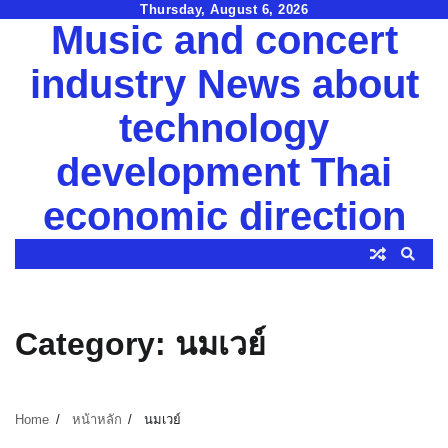
Skip
Thursday, August 6, 2026
Music and concert
to
content
industry News about
technology
development Thai
economic direction
Category:
นมเวย์
Home
หน้าหลัก
นมเวย์