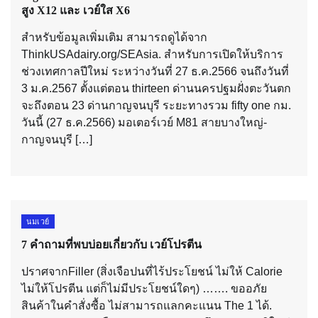
สูง X12 และ เวย์ใส X6
สำหรับข้อมูลเพิ่มเติม สามารถดูได้จาก
ThinkUSAdairy.org/SEAsia. สำหรับการเปิดให้บริการ
ช่วงเทศกาลปีใหม่ ระหว่างวันที่ 27 ธ.ค.2566 จนถึงวันที่
3 ม.ค.2567 ตั้งแต่ตอน thirteen ด่านนครปฐมฝั่งตะวันตก
จะถึงตอน 23 ด่านกาญจนบุรี ระยะทางรวม fifty one กม.
วันนี้ (27 ธ.ค.2566) มอเตอร์เวย์ M81 สายบางใหญ่-
กาญจนบุรี […]
นมเวย์
7 คำถามที่พบบ่อยเกี่ยวกับ เวย์โปรตีน
ปราศจากFiller (สิ่งเจือปนที่ไร้ประโยชน์ ไม่ให้ Calorie
ไม่ให้โปรตีน แต่ก็ไม่มีประโยชน์ใดๆ) ……. ขออภัย
สินค้าในคำสั่งซื้อ ไม่สามารถแลกคะแนน The 1 ได้.