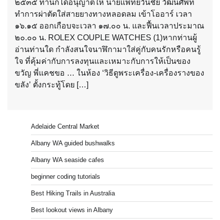
๒๕๓๕ ท่านก็ได้อนุญาตให้ นายแพทย์วันชัย วัฒนศัพท์
ทำการผ่าตัดใส่สายยางทางหลอดลม เข้าโออาร์ เวลา
๑๖.๑๕ ออกเกือบจะเวลา ๑๗.๐๐ น. และฟื้นเวลาประมาณ
๒๐.๐๐ น. ROLEX COUPLE WATCHES (1)หากท่านผู้
อ่านท่านใด กำลังสนใจนาฬิกามาใส่คู่กับคนรักหรือคนรู้
ใจ ที่คุ้มค่ากับการลงทุนและเหมาะกับการให้เป็นของ
ขวัญ พี่แคชขอ … ในห้อง ‘วิธีดูพระเครื่อง-เครื่องรางของ
ขลัง’ ตั้งกระทู้โดย […]
Adelaide Central Market
Albany WA guided bushwalks
Albany WA seaside cafes
beginner coding tutorials
Best Hiking Trails in Australia
Best lookout views in Albany