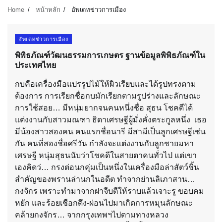
Home
หน้าหลัก
อัพเดทข่าวการเมือง
อัพเดทข่าวการเมือง
พิพิธภัณฑ์วัฒนธรรมการเกษตร ฐานข้อมูลพิพิธภัณฑ์ใน
ประเทศไทย
กบคือเครื่องมือแปรรูปไม้ให้ผิวเรียบและได้รูปทรงตาม
ต้องการ การเรียกชื่อกบมักเรียกตามรูปร่างและลักษณะ
การใช้สอย… มีหนุ่มยากจนคนหนึ่งชื่อ สุธน โชคดีได้
แต่งงานกับสาวมณฑา ธิดาเศรษฐีผู้มั่งคั่งตระกูลหนึ่ง เธอ
มีน้องสาวสองคน คนแรกชื่อนารี มีสามีเป็นลูกเศรษฐีเช่น
กัน คนที่สองชื่อศรีวัน กำลังจะแต่งงานกับลูกชายมหา
เศรษฐี หนุ่มสุธนนับว่าโชคดีในสายตาคนทั่วไป แต่เขา
เองคิดว่… กรงต่อนกคุ่มเป็นหนึ่งในเครื่องมือล่าสัตว์ชิ้น
สำคัญของพรานล่านกในอดีต ทำจากย่านลิเภาสาน…
กงจักร เพราะทำมาจากฝาจีบตีให้ราบแล้วเจาะรู ขอบคม
หยัก และร้อยเชือกดึง-ผ่อนไปมาเกิดการหมุนลักษณะ
คล้ายกงจักร… จากกรุงเทพฯไปตามทางหลวง