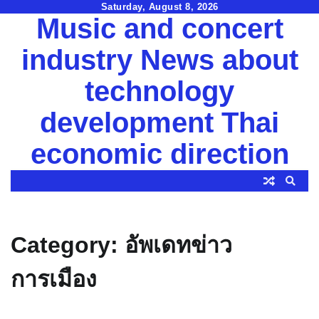
Skip
Saturday, August 8, 2026
Music and concert
to
content
industry News about
technology
development Thai
economic direction
Category:
อัพเดทข่าว
การเมือง