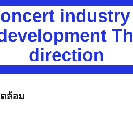
oncert industr
 development Th
direction
วดล้อม