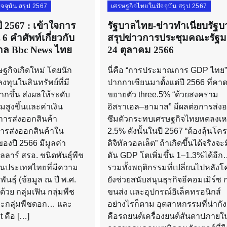
จจุบัน สรุป 2567
เศรษฐกิจไทยในปัจจุบัน สรุป 2567
2567 : เข้าใจการ
รัฐบาลไทย-ข่าวทำเนียบรัฐบ
6 คำศัพท์เกี่ยวกับ
สรุปข่าวการประชุมคณะรัฐม
บาล Bbc News ไทย
24 ตุลาคม 2566
กิจเกิดใหม่ โดยนัก
นี่คือ “การประมาณการ GDP ไทย”
ทุนในสินทรัพย์ที่มี
ปากกาเซียนมาตั้งแต่ปี 2566 ที่คา
ากขึ้น ส่งผลให้ระดับ
ขยายตัว three.5% “ด้วยสงคราม
มสูงขึ้นและค่าเงิน
อิสราเอล–ฮามาส” มีผลต่อการส่ง
การส่งออกสินค้า
ซึมตัวกระทบเศรษฐกิจไทยหดลงเห
ารส่งออกสินค้าใน
2.5% ดังนั้นในปี 2567 “ต้องลุ้นโ
องปี 2566 มีมูลค่า
ดิจิทัลวอลเล็ต” ถ้าเกิดขึ้นได้จริงจะ
ลาร์ สรอ. ชนิดพันธุ์พืช
ดัน GDP โตเพิ่มขึ้น 1–1.3%ได้อี
งในประเทศไทยที่มีความ
รวมทั้งพฤติกรรมที่เปลี่ยนไปหลังโ
พันธุ์ (ข้อมูล ณ ปี พ.ศ.
ยังช่วยสนับสนุนธุรกิจอีคอมเมิร์ซ 
วย กลุ่มเฟิน กลุ่มพืช
ขนส่ง และอุปกรณ์อิเล็คทรอนิกส์
ละกลุ่มพืชดอก… และ
อย่างไรก็ตาม อุตสาหกรรมที่น่ากั
t คือ […]
คือรถยนต์เครื่องยนต์สันดาปภาย