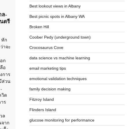
Best lookout views in Albany
าล-
Best picnic spots in Albany WA
นตรี
Broken Hill
Coober Pedy (underground town)
 หัก
ดว่าจะ
Crocosaurus Cove
data science vs machine learning
ออก
ลือ
email marketing tips
ครงการ
emotional validation techniques
มีส่วน
ก…
family decision making
ควิด
Fitzroy Island
การ
Flinders Island
งวล
glucose monitoring for performance
ในจาก