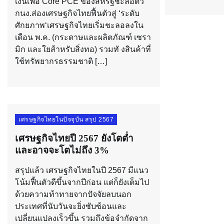
เงินเฟ้อ Core PCE ของสหรัฐชะลอตัว
กนง.ส่องเศรษฐกิจไทยฟื้นตัวสู่ ‘ระดับ
ศักยภาพ‘เศรษฐกิจไทยเริ่มชะลอลงใน
เดือน พ.ค. (กระดาษและผลิตภัณฑ์ เซรา
มิก และใยส้าหรับสิ่งทอ) รวมทั งสินค้าที่
ใช้ทรัพยากรธรรมชาติ […]
เศรษฐกิจไทยในปัจจุบัน สรุป 2567
เศรษฐกิจไทยปี 2567 ยังโตต่ำ
และอาจจะโตไม่ถึง 3%
สรุปแล้ว เศรษฐกิจไทยในปี 2567 มีแนว
โน้มฟื้นตัวดีขึ้นจากปีก่อน แต่ก็ยังเต็มไป
ด้วยความท้าทายจากปัจจัยลบนอก
ประเทศที่นับวันจะยิ่งซับซ้อนและ
เปลี่ยนแปลงเร็วขึ้น รวมถึงข้อจำกัดจาก