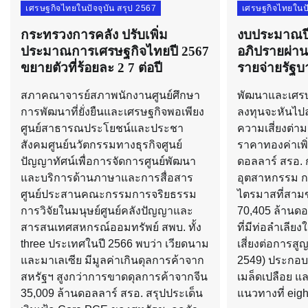
เศรษฐกิจไทยในปัจจุบัน สรุป 2567
เศรษฐกิจไทยในปั
กระทรวงการคลัง ปรับเพิ่ม
งบประมาณปี 
ประมาณการเศรษฐกิจไทยปี 2567
อภิปรายผ่าน 
ขยายตัวที่ร้อยละ 2 7 ต่อปี
รายจ่ายรัฐ
สภาคณาจารย์สภาพนักงานศูนย์ศึกษา
พัฒนาและเศรษฐ
การพัฒนาที่ยั่งยืนและเศรษฐกิจพอเพียง
ลงทุนจะหันไปลง
ศูนย์สาธารณประโยชน์และประชา
ความเสี่ยงต่าม
สังคมศูนย์นวัตกรรมทางธุรกิจศูนย์
ราคาทองค่าเพิ่
ปัญญาทัศน์เพื่อการจัดการศูนย์พัฒนา
ดอลลาร์ สรอ. 
และบริการด้านภาษาและการสื่อสาร
อุตสาหกรรม ก
ศูนย์ประสานคณะกรรมการจริยธรรม
ไตรมาสที่สามข
การวิจัยในมนุษย์ศูนย์คลังปัญญาและ
70,405 ล้านดอล
สารสนเทศสหกรณ์ออมทรัพย์ สพบ. ทั้ง
ที่มีท่อลำเลีย
three ประเทศในปี 2566 พบว่า เวียดนาม
เสี่ยงต่อการสูญ
และมาเลเซีย มีมูลค่าเกินดุลการค้าจาก
2549) ประกอบด้
สหรัฐฯ สูงกว่าการขาดดุลการค้าจากจีน
เมล็ดเปลือย แ
35,009 ล้านดอลลาร์ สรอ. สรุปประเด็น
แนวทางที่ eigh