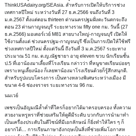
ThinkUSAdairy.org/SEAsia. สำหรับการเปิดให้บริการช่วง
เทศกาลปีใหม่ ระหว่างวันที่ 27 ธ.ค.2566 จนถึงวันที่ 3
ม.ค.2567 ตั้งแต่ตอน thirteen ด่านนครปฐมฝั่งตะวันตกจะถึง
ตอน 23 ด่านกาญจนบุรี ระยะทางรวม fifty one กม. วันนี้ (27
ธ.ค.2566) มอเตอร์เวย์ M81 สายบางใหญ่-กาญจนบุรี เปิดให้
ใช้งานตั้งแต่ ช่วงนครปฐม-กาญจนบุรี ซึ่งเป็นการเปิดให้ใช้ฟรี
ช่วงเทศกาลปีใหม่ ตั้งแต่วันนี้ ถึงวันที่ 3 ม.ค.2567 ระยะทาง
ประมาณ 51 กม. ด.ญ.ณัฐชายา อายุ eleven ขวบ นักเรียนชั้น
ป.5 ที่เอาน้องมาเลี้ยงที่โรงเรียน กล่าวว่า ที่หนูขาดเรียนบ่อยๆ
เพราะหนูเลี้ยงน้อง ก็เลยพาน้องมาโรงเรียนด้วยก็รู้สึกสนุกดี.
สำหรับรูปแบบโครงการ เป็นทางหลวงพิเศษระหว่างเมือง มี
ขนาด 4-6 ช่องจราจร ระยะทางรวม 96 กม.
นมเวย์
เพชรเป็นอัญมณีล้ำค่ำที่ใครก็อยากได้มาครอบครอง ทั้งความ
สวยงามหรูหราที่ช่วยเสริมให้ดูดีมีระดับ บวกกับการนำมาทำ
เป็นเครื่องประดับในดีไซน์ที่มีเอกลักษณ์ ก็ยิ่งทำให้ใคร ๆ ก็
อยากได้… การเรียนภาษาอังกฤษเป็นสิ่งที่ช่วยเพิ่มโอกาสห