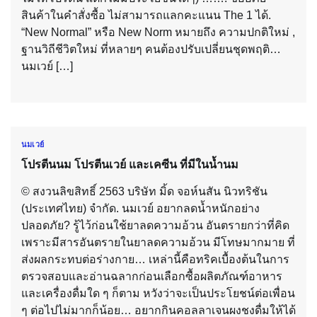
สินค้าในคำสั่งซื้อ ไม่สามารถแลกคะแนน The 1 ได้.
“New Normal” หรือ New Norm หมายถึง ความปกติใหม่ ,
ฐานวิถีชีวิตใหม่ ที่หลายๆ คนต้องปรับเปลี่ยนชุดพฤติ…
นมเวย์ […]
นมเวย์
โปรตีนนม โปรตีนเวย์ และเคซีน ที่มีในน้ำนม
© สงวนลิขสิทธิ์ 2563 บริษัท มิ้ด จอห์นสัน นิวทริชัน
(ประเทศไทย) จำกัด. นมเวย์ อยากลดน้ำหนักอย่าง
ปลอดภัย? รู้ไว้ก่อนใช้ยาลดความอ้วน อันตรายกว่าที่คิด
เพราะมีสารอันตรายในยาลดความอ้วน มีโทษมากมาย ที่
ส่งผลกระทบต่อร่างกาย… เหล่านี้คือทริคเบื้องต้นในการ
ตรวจสอบและอ่านฉลากก่อนเลือกซื้อผลิตภัณฑ์อาหาร
และเครื่องดื่มใด ๆ ก็ตาม หวังว่าจะเป็นประโยชน์ต่อเพื่อน
ๆ ต่อไปไม่มากก็น้อย… อยากกินคอลลาเจนผงชงดื่มให้ได้