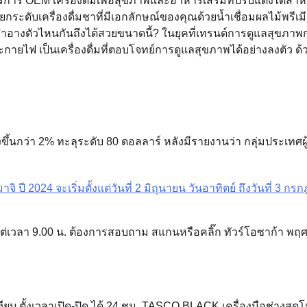
ริการ OEM เครื่องดื่มเพื่อสุขภาพและอาหารเสริมที่ปรับแต่งได้สำห
ยกระดับเครื่องดื่มชาที่มีเอกลักษณ์ของคุณด้วยน้ำเชื่อมผลไม้พรีเ
งสำอางตัวไหนกันถึงได้สวยขนาดนี้? ในยุคที่เทรนด์การดูแลสุขภาพ
ระกายไฟ เป็นเครื่องดื่มที่ตอบโจทย์การดูแลสุขภาพได้อย่างลงตัว ด
ุ่งขึ้นกว่า 2% ทะลุระดับ 80 ดอลลาร์ หลังมีรายงานว่า กลุ่มประเทศผ
 ปี 2024 จะเริ่มตั้งแต่วันที่ 2 มิถุนายน วันอาทิตย์ ถึงวันที่ 3 กร
 ตั้งแต่เวลา 9.00 น. ต้องการสอบถาม สแกนหรือคลิ๊ก ทัวร์โอซาก้า พฤ
ยบ ตั้งเวลาเปิด-ปิด ได้ 24 ชม. TASCO BLACK เครื่องมือช่างสุดโ