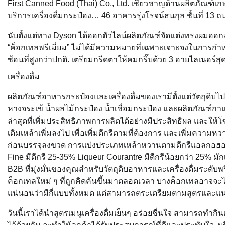
First Canned Food (Thai) Co., Ltd. เชี่ยวชาญด้านผลิตภัณฑ์
บริการเครื่องดื่มกระป๋อง… 46 อาคารรุ่งโรจน์ธนกุล ชั้นที่ 1
นับตั้งแต่ทาง Dyson ได้ออกตัวไลน์ผลิตภัณฑ์จัดแต่งทรงผมออ
“ค็อกเทลพรีเมี่ยม” ไม่ได้มีความหมายที่เฉพาะเจาะจงในการก
ซ้อนที่สูงกว่าปกติ. เตรียมกรีดตาให้คมกริ๊บด้วย 3 อายไลเนอร์สุด
เครื่องดื่ม
ผลิตภัณฑ์อาหารกระป๋องและเครื่องดื่มของเรามีตั้งแต่วัตถุดิบ
หางจระเข้ น้ำผลไม้กระป๋อง น้ำเชื่อมกระป๋อง และผลิตภัณฑ์กาแ
ล่าสุดที่เพิ่มประสิทธิภาพการผลิตได้อย่างมีประสิทธิผล และให
เติมเหล้าเพิ่มลงไป เพื่อเพิ่มดีกรีตามที่ต้องการ และเพิ่มความห
ก่อนบรรจุลงขวด การแบ่งประเภทเหล้าหวานตามดีกรีแอลกอฮอล์ แบ
Fine มีดีกรี 25-35% Liqueur Courantre มีดีกรีน้อยกว่า 25% มั
B2B ที่มุ่งมั่นของคุณสำหรับวัตถุดิบอาหารและเครื่องดื่มระดั
ค็อกเทลใหม่ ๆ ที่ถูกคิดค้นขึ้นมาตลอดเวลา บางค็อกเทลอาจจะได้ร
แน่นอนว่ามีกี่แบบทั้งหมด แต่สามารถตระเตรียมตามสูตรและแนวโ
วันนี้เราได้นำสูตรเมนูเครื่องดื่มเย็นๆ อร่อยชื่นใจ สามารถทำกิน