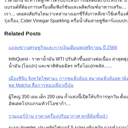
ไว้ด้วยกัน จะทำให้ลูกค้าได้รับประสบการณ์ที่ดีและประทับใจ. บ
แบรนด์ที่ต้องการเครื่องดื่มฟังก์ชันและผลิตภัณฑ์อาหารเสริม… 
เรา… เคยสงสัยกันไหมว่าเหล่านางเอกซีรีส์เกาหลีเขาใช้เครื่อ
รุ่งเรือง, Cider Vinegar Sparkling หรือน้ำส้มสายชูซิดาร์แบบป
Related Posts
แถลงข่าวเศรษฐกิจและการเงินเดือนพฤศจิกายน ปี 2566
Post
InfoQuest - ราคาน้ำมัน WTI ปรับตัวขึ้นอย่างต่อเนื่อง ล่าสุดพ
navigation
น้ำมัน (โอเปก) และชาติพันธมิตร หรือโอเปกพลัส...…
เมืองชิจิบุ จังหวัดไซตามะ การชมหิ่งห้อย สมาคมหิ่งห้อยคามิมาจิ
พุธ Matcha สื่อการท่องเที่ยวญี่ปุ่น
ผู้ใหญ่ 350 เยน เด็ก 200 เยน ถ้ำแห่งนี้เปิดให้บริการทุกวัน
อัพเดทโปรแกรมทัวร์โอซาก้า…
รวมแอร์บ้าน ราคาเครื่องปรับอากาศ ทุกยี่ห้อชั้นนำ
ระบบ Inverter ประหยัดไฟเบอร์ 5 รูปทรงทันสมัย การทำงานเงี