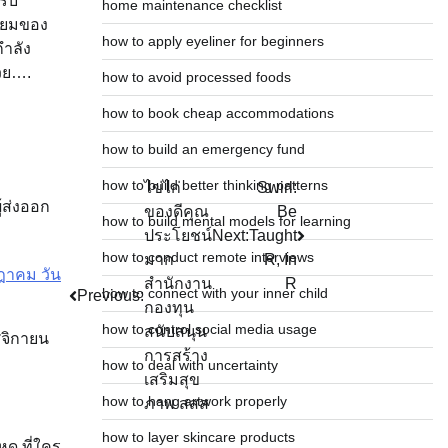
รับ
home maintenance checklist
มียมของ
how to apply eyeliner for beginners
กำลัง
้วย….
how to avoid processed foods
how to book cheap accommodations
how to build an emergency fund
how to build better thinking patterns
ไข่ไก่
Swirl:
ู้ส่งออก
ของดีคุณ
Be
how to build mental models for learning
ประโยชน์
Next:
Taught
how to conduct remote interviews
มาก
R, In
กฎาคม วัน
สำนักงาน
R
how to connect with your inner child
Previous:
กองทุน
how to control social media usage
สนับสนุน
ศจิกายน
การสร้าง
how to deal with uncertainty
เสริมสุข
how to hang artwork properly
ภาพ สสส
how to layer skincare products
หด ที่ใคร