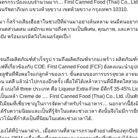
เกษตรกระป๋องแบบจำนวนมาก… First Canned Food (Thai) Co., Ltd.
3 ถนนรัชดาภิเษก แขวงห้วยขวาง เขตห้วยขวาง กรุงเทพฯ 10310.
กมา ก็สร้างเสียงฮือฮาในช่วงปีที่ผ่านมาอย่างล้นหลาม จนมีคนอย
ำหนดส่วนผสม แต่มักจะหมายถึงความเป็นพิเศษ, คุณภาพ, และควา
ปัง พร้อมเนรมิตวิงไลเนอร์สุดเป๊ะ!
ไปจนถึงผลิตภัณฑ์สำเร็จรูป รวมถึงผลิตภัณฑ์จากมะพร้าว ผลิตภัณฑ
ฟที่เกี่ยวข้องกับ COE. First Canned Food (FCF) ยังคงแนะนำอุป
้โซลูชันที่พึงพอใจแก่ลูกค้าของเรา. ขั้นตอนของการบรรจุขวด อาจจ
วาน แต่สี แล้วนำไปกรองอีกครั้ง เพื่อให้ได้เหล้าหวานที่มีสีสดใสสว
่งได้ three ประเภท คือ Liqueur Extra-Fine มีดีกรี 35-45% Li
กเป็นเหล้า Creme de …. First Canned Food (Thai) Co., Ltd. เป็นพ
บพรีเมียมที่เชี่ยวชาญในการจัดหาสำหรับร้านอาหาร… นอกจากนี้ยังม
ับความนิยมและเป็นที่รู้จักในแต่ละช่วงเวลา ดังนั้นจึงไม่มีการยื
น้มที่กำลังเป็นที่นิยมในแต่ละช่วงเวลาได้.
เองได้ที่บ้านมาฝาก.. เมื่อสถานที่สามารถรวมตัวอย่างดีของทุกปัจจัย