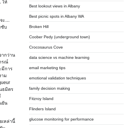
 ให้
Best lookout views in Albany
Best picnic spots in Albany WA
ากจะ…
Broken Hill
มซับ
Coober Pedy (underground town)
Crocosaurus Cove
์จากว่าน
data science vs machine learning
กรณ์
email marketing tips
ะมีการ
ยงาม
emotional validation techniques
queur
family decision making
ันธมิตร
ี
Fitzroy Island
นยัน
Flinders Island
glucose monitoring for performance
เหล่านี้