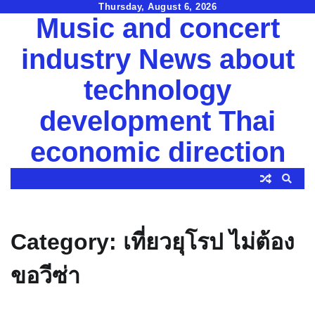
Skip
Thursday, August 6, 2026
Music and concert
to
content
industry News about
technology
development Thai
economic direction
Category:
เที่ยวยุโรป ไม่ต้อง
ขอวีซ่า