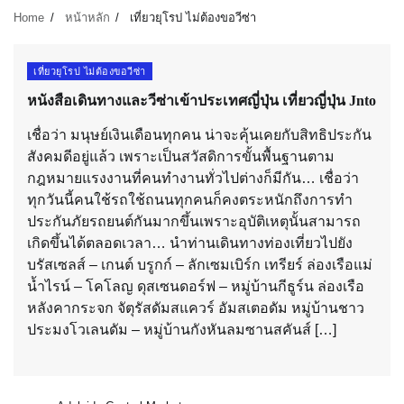
Home
หน้าหลัก
เที่ยวยุโรป ไม่ต้องขอวีซ่า
เที่ยวยุโรป ไม่ต้องขอวีซ่า
หนังสือเดินทางและวีซ่าเข้าประเทศญี่ปุ่น เที่ยวญี่ปุ่น Jnto
เชื่อว่า มนุษย์เงินเดือนทุกคน น่าจะคุ้นเคยกับสิทธิประกัน
สังคมดีอยู่แล้ว เพราะเป็นสวัสดิการขั้นพื้นฐานตาม
กฎหมายแรงงานที่คนทำงานทั่วไปต่างก็มีกัน… เชื่อว่า
ทุกวันนี้คนใช้รถใช้ถนนทุกคนก็คงตระหนักถึงการทำ
ประกันภัยรถยนต์กันมากขึ้นเพราะอุบัติเหตุนั้นสามารถ
เกิดขึ้นได้ตลอดเวลา… นำท่านเดินทางท่องเที่ยวไปยัง
บรัสเซลส์ – เกนต์ บรูกก์ – ลักเซมเบิร์ก เทรียร์ ล่องเรือแม่
น้ำไรน์ – โคโลญ ดุสเซนดอร์ฟ – หมู่บ้านกีธูร์น ล่องเรือ
หลังคากระจก จัตุรัสดัมสแควร์ อัมสเตอดัม หมู่บ้านชาว
ประมงโวเลนดัม – หมู่บ้านกังหันลมซานสคันส์ […]