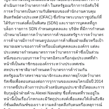
ดำเนินการคว่ำบาตรการค้า ในสหรัฐอเมริกาการบังคับใช้
การคว่ำบาตรเป็นความรับผิดชอบของสำนักงานควบคุม
สินทรัพย์ต่างประเทศ (OFAC) ซึ่งรักษาพระบรมราชูปถัมภ์ที่
ได้รับการแต่งตั้งเป็นพิเศษ (SDN) และรายการบุคคลที่ถูก
บล็อก รายการ SDN กำหนดบุคคลและ บริษัท ที่มีการกำหนด
เป้าหมายโดยการคว่ำบาตรการค้าของสหรัฐฯ การคว่ำบาตร
การค้าอาจมีการกำหนดรูปแบบการค้าเพียงฝ่ายเดียวหรือเป้า
หมายเฉพาะของการค้าหรือแม้แต่บุคคลและองค์กร แต่ละ
ประเทศอาจกำหนดมาตรการคว่ำบาตรการค้าซึ่งเป็นส่วน
หนึ่งของระบอบการคว่ำบาตรอิสระหรือกลุ่มประเทศที่ทำ
หน้าที่เป็นสมาชิกขององค์กรระหว่างประเทศเช่น
สหประชาชาติอาจกำหนดคว่ำบาตรการค้าร่วมกัน
สหรัฐอเมริกาสหราชอาณาจักรและสหภาพยุโรปคว่ำบาตร
รัสเซียเพื่อตอบสนองต่อการรุกรานของแหลมไครเมียปี 2014
การกดขี่ประท้วงการประท้วงสนับสนุนประชาธิปไตยและการ
จับกุมผู้นำฝ่ายค้าน Alexei Navalny ชื่อทั้งหมดที่รวมอยู่ใน
หน้านี้เป็นเรื่องโกหกและมีวัตถุประสงค์เพื่อแสดงให้เห็นถึงฟัง
ก์ชั่นผลิตภัณฑ์ของเรา ความคล้ายคลึงกับคนหรือเหตุการณ์