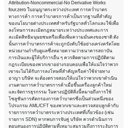
Attribution-Noncommercial-No Derivative Works
four.zero ใบอนุญาตระหว่างประเทศ การคว่ำบาตร
ทางการค้า การคว่ำบาตรการค้าเป็นรากฐานที่สำคัญ
ของนโยบายต่างประเทศสำหรับรัฐบาลทั่วโลกและใช้เพื่อ
ลงโทษการละเมิดกฎหมายระหว่างประเทศและการ
ละเมิดสิทธิมนุษยชนหรือเพื่อเพิ่มความมั่นคงของชาติ ดัง
นั้นการคว่ำบาตรการค้าจะถูกบังคับใช้อย่างเคร่งครัดโดย
หน่วยงานกำกับดูแลซึ่งหมายความว่าธนาคารสถาบัน
การเงินและผู้ให้บริการอื่น ๆ ควรติดตามการปฏิบัติตาม
กฎระเบียบของพวกเขาอย่างรอบคอบเพื่อให้แน่ใจว่าพวก
เขาจะไม่ได้รับการลงโทษที่สำคัญหรือค่าใช้จ่ายทาง
อาญา บริษัท จะต้องตรวจสอบให้แน่ใจว่าพวกเขาดำเนิน
งานตามการคว่ำบาตรการค้าเมื่อขึ้นเครื่องลูกค้าใหม่
และจัดการธุรกรรม ในทางปฏิบัติสิ่งนี้หมายถึงการใช้
โซลูชันการคัดกรองการคว่ำบาตรซึ่งเป็นส่วนหนึ่งของ
โปรแกรม AML/CFT ของพวกเขาและตรวจสอบลูกค้ากับ
รายการการคว่ำบาตรระหว่างประเทศที่เกี่ยวข้อง (เช่น
รายการ SDN) หากพบการจับคู่ บริษัท ควรดำเนินการ
ตอบสนองการปฏิบัติตามที่เหมาะสมรวมถึงการระงับการ