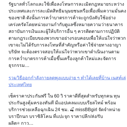
รัฐบาลทั่วโลกและใช้เพื่อลงโทษการละเมิดกฎหมายระหว่าง
ประเทศและการละเมิดสิทธิมนุษยชนหรือเพื่อเพิ่มความมั่นคง
ของชาติ ดังนั้นการคว่ำบาตรการค้าจะถูกบังคับใช้อย่าง
เคร่งครัดโดยหน่วยงานกำกับดูแลซึ่งหมายความว่าธนาคาร
สถาบันการเงินและผู้ให้บริการอื่น ๆ ควรติดตามการปฏิบัติ
ตามกฎระเบียบของพวกเขาอย่างรอบคอบเพื่อให้แน่ใจว่าพวก
เขาจะไม่ได้รับการลงโทษที่สำคัญหรือค่าใช้จ่ายทางอาญา
บริษัท จะต้องตรวจสอบให้แน่ใจว่าพวกเขาดำเนินงานตาม
การคว่ำบาตรการค้าเมื่อขึ้นเครื่องลูกค้าใหม่และจัดการ
ธุรกรรม…
รวมวิธีออกกำลังกายลดพุงแบบง่าย ๆ ทำได้เลยที่บ้าน เนสท์เล่
ประเทศไทย
เช็คราคาประกันฟรี ใน 60 วิ ราคาดีที่สุดสำหรับทุกคน ทุน
ประกันสูงคุ้มครองทันที มีแอปเคลมแบบเรียลไทม์ พร้อม
บริการช่วยเหลือฉุกเฉิน 24 ชม. 🍒 missBBgirl จัดจำหน่าย
บราปีกนก บราซิลิโคน ที่แปะจุก ราคาปลีก/ส่ง/รับ
ผลิต⭐️ กาว…