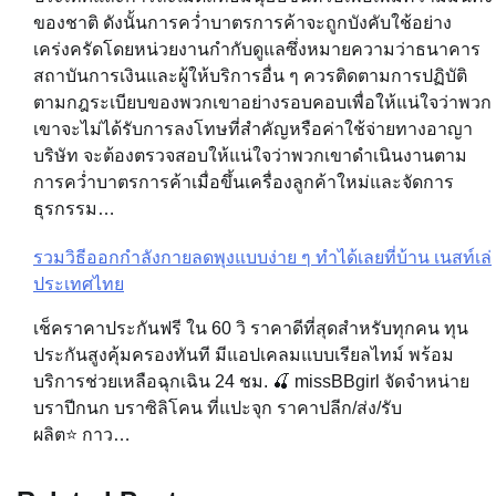
ของชาติ ดังนั้นการคว่ำบาตรการค้าจะถูกบังคับใช้อย่าง
เคร่งครัดโดยหน่วยงานกำกับดูแลซึ่งหมายความว่าธนาคาร
สถาบันการเงินและผู้ให้บริการอื่น ๆ ควรติดตามการปฏิบัติ
ตามกฎระเบียบของพวกเขาอย่างรอบคอบเพื่อให้แน่ใจว่าพวก
เขาจะไม่ได้รับการลงโทษที่สำคัญหรือค่าใช้จ่ายทางอาญา
บริษัท จะต้องตรวจสอบให้แน่ใจว่าพวกเขาดำเนินงานตาม
การคว่ำบาตรการค้าเมื่อขึ้นเครื่องลูกค้าใหม่และจัดการ
ธุรกรรม…
รวมวิธีออกกำลังกายลดพุงแบบง่าย ๆ ทำได้เลยที่บ้าน เนสท์เล่
ประเทศไทย
เช็คราคาประกันฟรี ใน 60 วิ ราคาดีที่สุดสำหรับทุกคน ทุน
ประกันสูงคุ้มครองทันที มีแอปเคลมแบบเรียลไทม์ พร้อม
บริการช่วยเหลือฉุกเฉิน 24 ชม. 🍒 missBBgirl จัดจำหน่าย
บราปีกนก บราซิลิโคน ที่แปะจุก ราคาปลีก/ส่ง/รับ
ผลิต⭐️ กาว…